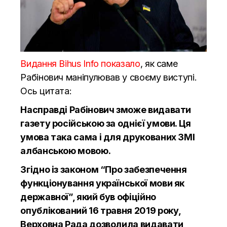
Видання Bihus Info показало
, як саме
Рабінович маніпулював у своєму виступі.
Ось цитата:
Насправді Рабінович зможе видавати
газету російською за однієї умови. Ця
умова така сама і для друкованих ЗМІ
албанською мовою.
Згідно із законом “Про забезпечення
функціонування української мови як
державної”, який був офіційно
опублікований 16 травня 2019 року,
Верховна Рада дозволила видавати