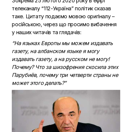
Зокрема 25 лютого 2020 року в ефірі
телеканалу “112-Україна” політик сказав
таке. Цитату подаємо мовою оригіналу –
російською, через що просимо вибачення
у наших читачів та глядачів:
“На языках Европы мы можем издавать
газету, на албанском языке я могу
издавать газету, а на русском не могу!
Почему? Что за шизофрения скосила этих
Парубиёв, почему три четверти страны не
может этого делать?”