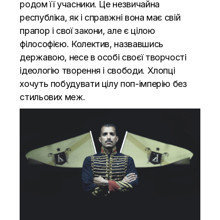
родом її учасники. Це незвичайна
республіка, як і справжні вона має свій
прапор і свої закони, але є цілою
філософією. Колектив, назвавшись
державою, несе в особі своєї творчості
ідеологію творення і свободи. Хлопці
хочуть побудувати цілу поп-імперію без
стильових меж.