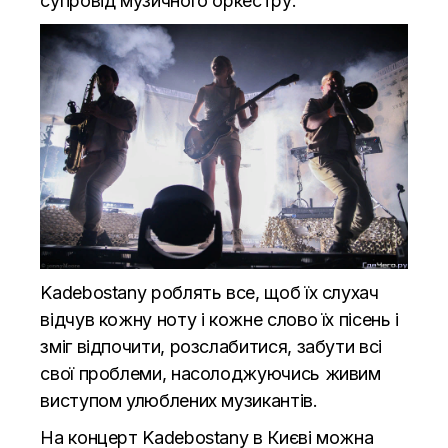
супровід музичного оркестру.
Kadebostany роблять все, щоб їх слухач
відчув кожну ноту і кожне слово їх пісень і
зміг відпочити, розслабитися, забути всі
свої проблеми, насолоджуючись живим
виступом улюблених музикантів.
На концерт
Kadebostany в Києві
можна