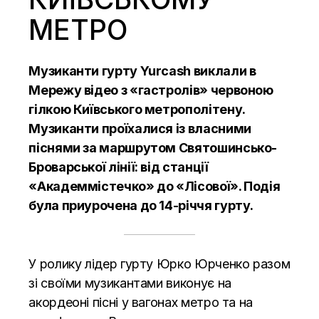
МЕТРО
Музиканти гурту Yurcash виклали в
Мережу відео з «гастролів» червоною
гілкою Київського метрополітену.
Музиканти проїхалися із власними
піснями за маршрутом Святошинсько-
Броварської лінії: від станції
«Академмістечко» до «Лісової». Подія
була приурочена до 14-річчя гурту.
У ролику лідер гурту Юрко Юрченко разом
зі своїми музикантами виконує на
акордеоні пісні у вагонах метро та на