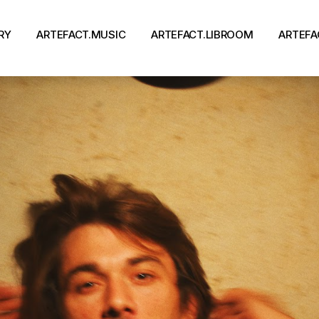
RY
ARTEFACT.MUSIC
ARTEFACT.LIBROOM
ARTEFA
Виконавці
Книги
Альбоми
Письменники
Концерти
Події
тя