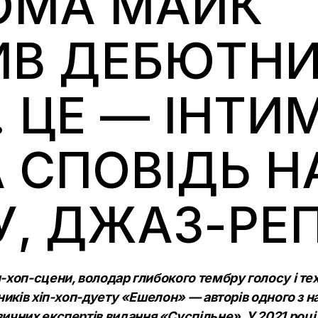
ОМА МАЙК
ИВ ДЕБЮТН
 ЦЕ — ІНТИМ
 СПОВІДЬ Н
У, ДЖАЗ-РЕП
-хоп-сцени, володар глибокого тембру голосу і те
сників хіп-хоп-дуету «Ешелон» — авторів одного з
ичних експертів
видання «Суспільне». У 2021 році