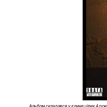
Альбом складався у єдине цілих 4 рок