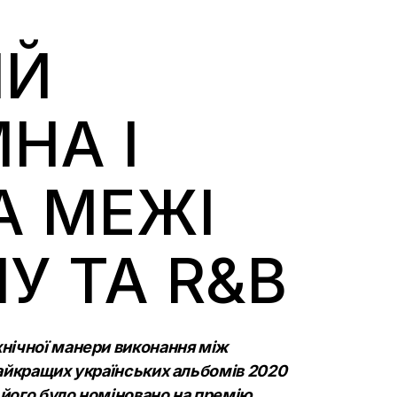
ИЙ
НА І
А МЕЖІ
У ТА R&B
хнічної манери виконання між
 найкращих українських альбомів 2020
 його було номіновано на
премію