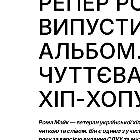
РЕПЕР Р
ВИПУСТ
АЛЬБОМ.
ЧУТТЄВА
ХІП-ХОП
Рома Майк — ветеран української хіп
читкою та співом. Він є одним з уча
року за
версією видання СЛУХ
та
муз