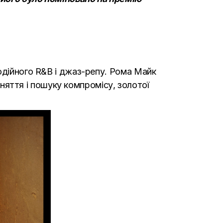
одійного R&B і джаз-репу. Рома Майк
ийняття і пошуку компромісу, золотої