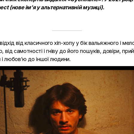
ect (нове ім’я у альтернативній музиці).
хід від класичного хіп-хопу у бік вальяжного і мел
, від самотності і гніву до його пошуків, довіри, пр
 і любов’ю до іншої людини.