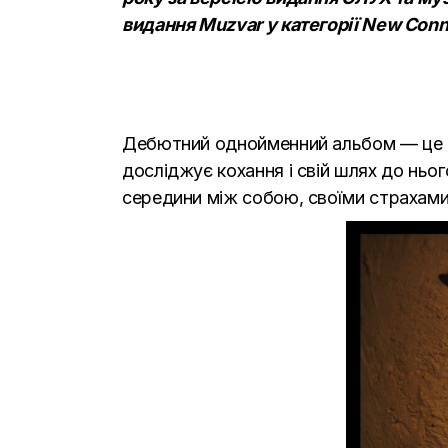
видання Muzvar
у категорії New Conn
Дебютний однойменний альбом — це від
досліджує кохання і свій шлях до нього
середини між собою, своїми страхами