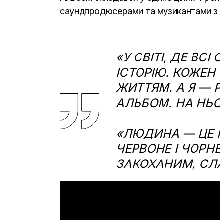
саундпродюсерами та музикантами з р
«У
СВІТІ, ДЕ ВС
ІСТОРІЮ. КОЖЕ
ЖИТТЯМ. А Я — Р
АЛЬБОМ. НА НЬО
«ЛЮДИНА — ЦЕ І
ЧЕРВОНЕ І ЧОРН
ЗАКОХАНИМ, СЛ