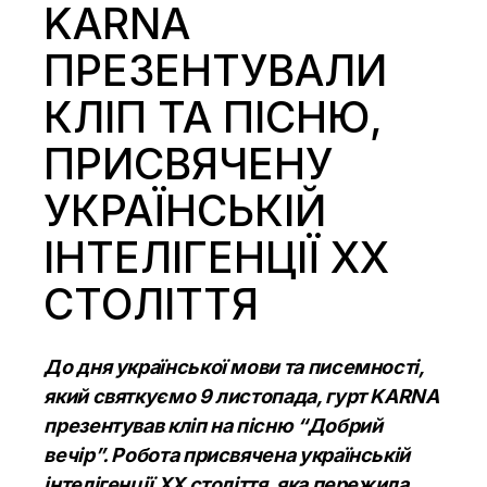
KARNA
ПРЕЗЕНТУВАЛИ
КЛІП ТА ПІСНЮ,
ПРИСВЯЧЕНУ
УКРАЇНСЬКІЙ
ІНТЕЛІГЕНЦІЇ XX
СТОЛІТТЯ
До дня української мови та писемності,
який святкуємо 9 листопада, гурт KARNA
презентував кліп на пісню “Добрий
вечір”. Робота присвячена українській
інтелігенції XX століття, яка пережила