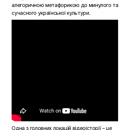
алегоричною метафорикою до минулого та
сучасного української культури.
Одна з головних локацій відеоісторії – це