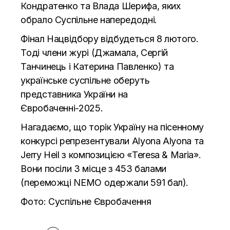
Кондратенко та Влада Шерифа, яких
обрало
Суспільне напередодні.
Фінал Нацвідбору відбудеться 8 лютого.
Тоді члени журі (Джамала, Сергій
Танчинець і Катерина Павленко) та
українське суспільне оберуть
представника України на
Євробаченні-2025.
Нагадаємо, що торік Україну на пісенному
конкурсі репрезентували Аlyona Аlyona та
Jerry Heil з композицією «Teresa & Maria».
Вони посіли 3 місце з 453 балами
(переможці NEMO одержали 591 бал).
Фото: Суспільне Євробачення