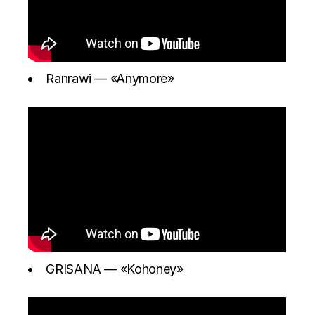
Ranrawi —
«Anymore»
GRISANA —
«Kohoney»