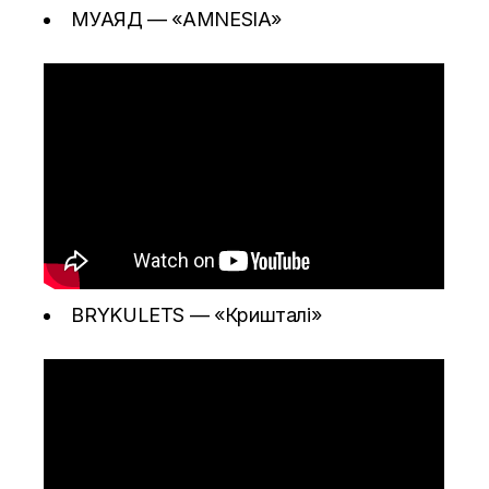
МУАЯД —
«AMNESIA»
BRYKULETS —
«Кришталі»