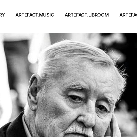
RY
ARTEFACT.MUSIC
ARTEFACT.LIBROOM
ARTEFA
Виконавці
Книги
Альбоми
Письменники
Концерти
Події
тя