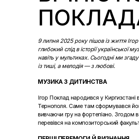
ПОКЛАД
9 липня 2025 року пішов із життя Іг
глибокий слід в історії української му
навіть у мультиках. Сьогодні ми згад
із тиші, а мелодія — з любові.
МУЗИКА З ДИТИНСТВА
Ігор Поклад народився у Киргизстані в
Тернополя. Саме там сформувався його
вивчаючи гру на фортепіано. Згодом вс
перевівся на композиторський факульт
ПЕРШІ ПЕРЕМОГИ Й ВИЗНАННЯ