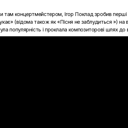
 там концертмейстером, Ігор Поклад зробив перші с
кає» (відома також як «Пісня не заблудиться ») на в
ла популярність і проклала композиторові шлях до в