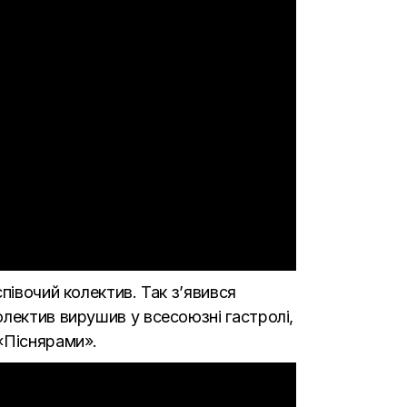
півочий колектив. Так з’явився
лектив вирушив у всесоюзні гастролі,
«Піснярами».