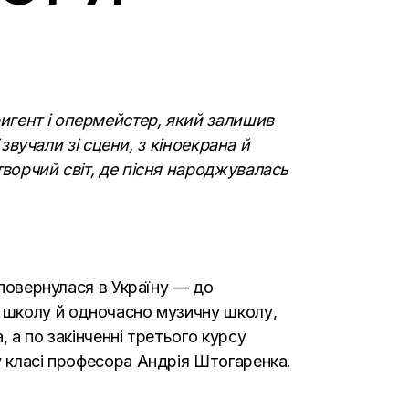
игент і опермейстер, який залишив
 звучали зі сцени, з кіноекрана й
творчий світ, де пісня народжувалась
 повернулася в Україну — до
ю школу й одночасно музичну школу,
 а по закінченні третього курсу
у класі професора Андрія Штогаренка.