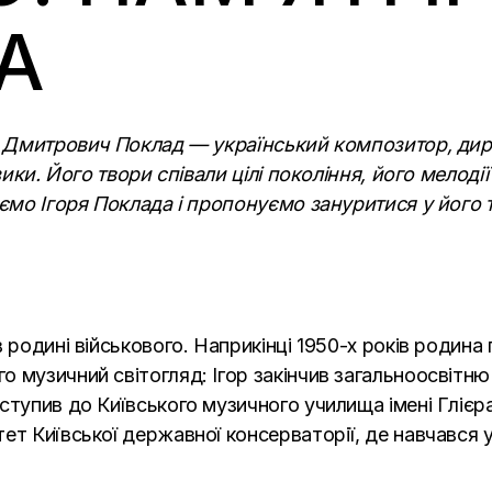
А
ор Дмитрович Поклад — український композитор, дир
зики. Його твори співали цілі покоління, його мелодії
уємо Ігоря Поклада і пропонуємо зануритися у його 
 родині військового. Наприкінці 1950-х років родина
 музичний світогляд: Ігор закінчив загальноосвітн
тупив до Київського музичного училища імені Глієра,
ет Київської державної консерваторії, де навчався 