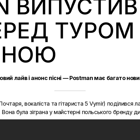
N ВИПУСТИВ
ЕРЕД ТУРОМ
ИНОЮ
овий лайв і анонс пісні — Postman має багато нови
чтаря, вокаліста та гітариста 5 Vymir) поділився лай
. Вона була зіграна у майстерні польського бренду 