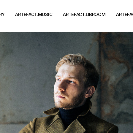
RY
ARTEFACT.MUSIC
ARTEFACT.LIBROOM
ARTEFA
Виконавці
Книги
Альбоми
Письменники
Концерти
Події
тя