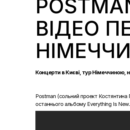
POSTMA
ВІДЕО П
НІМЕЧЧ
Концерти в Києві, тур Німеччиною, н
Postman (сольний проект Костянтина По
останнього альбому Everything Is New