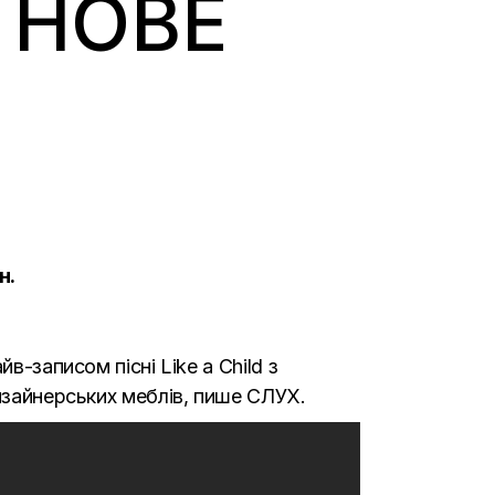
 НОВЕ
н.
в-записом пісні Like a Child з
дизайнерських меблів, пише
СЛУХ.