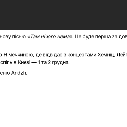
 нову пісню
«Там нічого нема»
. Це буде перша за до
р Німеччиною, де відвідає з концертами Хемніц, Лей
піль в Києві — 1 та 2 грудня.
пісню
Andzh
.