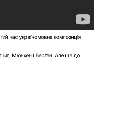
вгий час україномовна композиція
пциг, Мюнхен і Берген. Але ще до