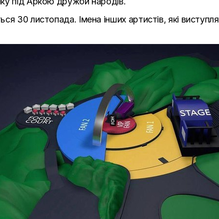
ку під Аркою дружби народів.
ся 30 листопада. Імена інших артистів, які виступля