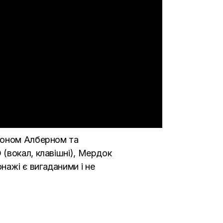
оном Алберном
та
 (вокал, клавішні),
Мердок
онажі є вигаданими і не