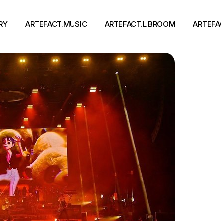
RY
ARTEFACT.MUSIC
ARTEFACT.LIBROOM
ARTEFA
Виконавці
Книги
Альбоми
Письменники
Концерти
Події
тя