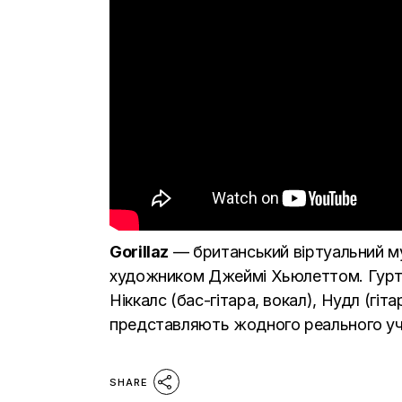
Gorillaz
— британський віртуальний м
художником
Джеймі Хьюлеттом
. Гур
Ніккалс
(бас-гітара, вокал), Нудл (гіта
представляють жодного реального уч
SHARE