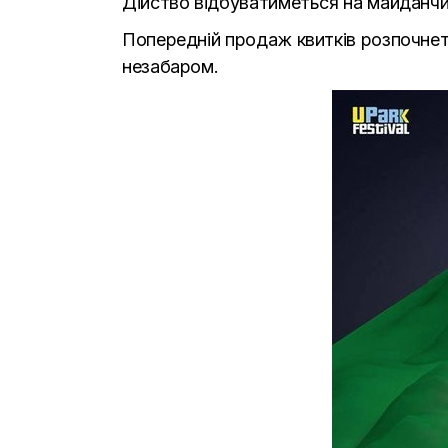
Дійство відбуватиметься на майданчи
Попередній продаж квитків розпочнеть
незабаром.