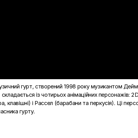
узичний гурт, створений 1998 року музикантом
Дейм
т складається із чотирьох анімаційних персонажів: 2D
ра, клавішні) і Рассел (барабани та перкусія). Ці перс
асника гурту.