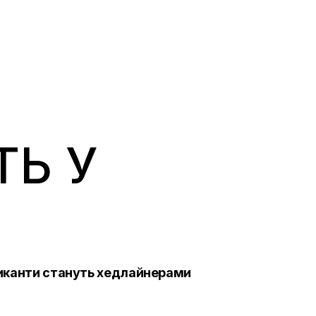
ТЬ У
узиканти стануть хедлайнерами