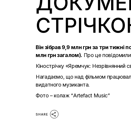
ДОКУМЕ
СТРІЧК
Він зібрав 9,9 млн грн за три тижні 
млн грн загалом).
Про це
повідомили
Кінострічку «Яремчук: Незрівнянний с
Нагадаємо, що над фільмом працювали 
видатного музиканта.
Фото – колаж “Artefact Music”
SHARE