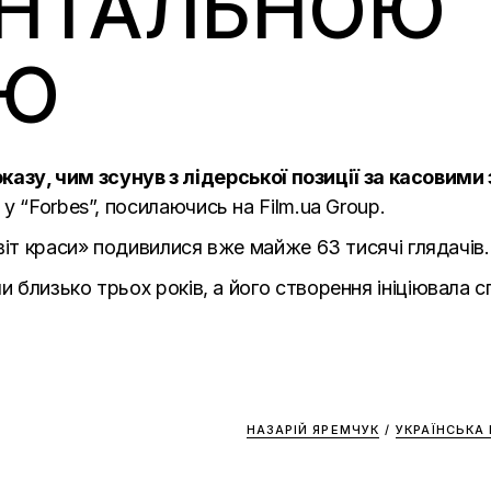
НТАЛЬНОЮ
ОЮ
показу, чим зсунув з лідерської позиції за касовим
у “Forbes”, посилаючись на Film.ua Group.
віт краси» подивилися вже майже 63 тисячі глядачів.
близько трьох років, а його створення ініціювала 
НАЗАРІЙ ЯРЕМЧУК
/
УКРАЇНСЬКА