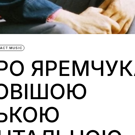
FACT.MUSIC
РО ЯРЕМЧУК
ОВІШОЮ
СЬКОЮ