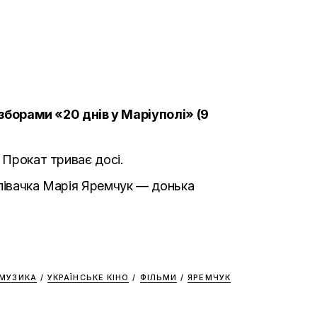
и зборами «20 днів у Маріуполі» (9
 Прокат триває досі.
співачка Марія Яремчук — донька
 МУЗИКА
/
УКРАЇНСЬКЕ КІНО
/
ФІЛЬМИ
/
ЯРЕМЧУК