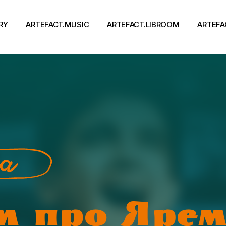
RY
ARTEFACT.MUSIC
ARTEFACT.LIBROOM
ARTEFA
Виконавці
Книги
Альбоми
Письменники
Концерти
Події
тя