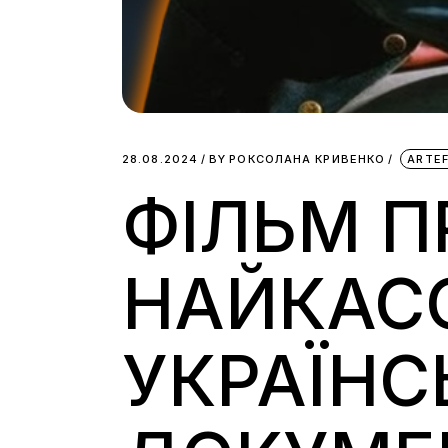
28.08.2024
BY
РОКСОЛАНА КРИВЕНКО
ARTE
ФІЛЬМ П
НАЙКАС
УКРАЇН