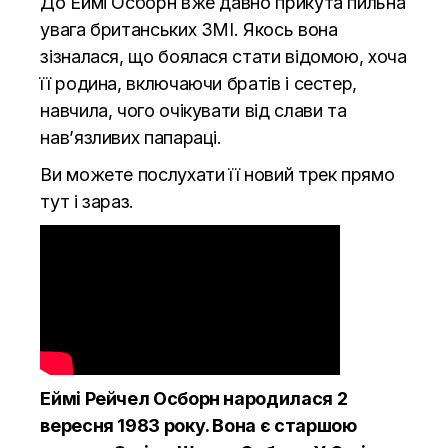
До Еймі Осборн вже давно прикута пильна
увага британських ЗМІ. Якось вона
зізналася, що боялася стати відомою, хоча
її ​​родина, включаючи братів і сестер,
навчила, чого очікувати від слави та
нав’язливих папараці.
Ви можете послухати її новий трек прямо
тут і зараз.
Еймі Рейчел Осборн народилася 2
вересня 1983 року. Вона є старшою