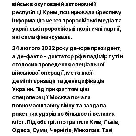
військ в окупованій автономній
республіці Крим, поширювала брехливу
інформацію через проросійські медіа та
українські проросійські політичні партії,
які сама фінансувала.
24 лютого 2022 року де-юре президент,
а де-факто – диктатор рф владімір путін
оголосив проведення спеціальної
військової операції, мета якої –
демілітаризації та денацифікація
України. Під прикриттям цієї
спецоперації Москва почала
повномасштабну війну та завдала
ракетних ударів по більшості великих
міст. Під обстріл потрапили Київ, Львів,
Одеса, Суми, Чернігів, Миколаїв. Такі