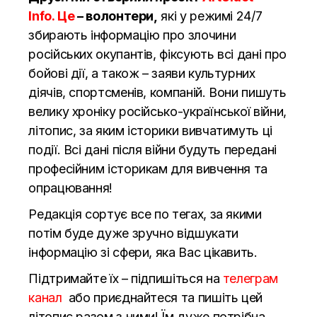
Info. Це
– волонтери,
які у режимі 24/7
збирають інформацію про злочини
російських окупантів, фіксують всі дані про
бойові дії, а також – заяви культурних
діячів, спортсменів, компаній. Вони пишуть
велику хроніку російсько-української війни,
літопис, за яким історики вивчатимуть ці
події. Всі дані після війни будуть передані
професійним історикам для вивчення та
опрацювання!
Редакція сортує все по тегах, за якими
потім буде дуже зручно відшукати
інформацію зі сфери, яка Вас цікавить.
Підтримайте їх – підпишіться на
телеграм
канал
або приєднайтеся та пишіть цей
літопис разом з ними! Їм дуже потрібна