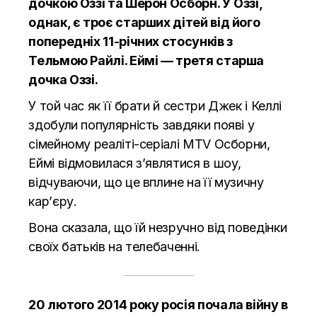
дочкою Оззі та Шерон Осборн. У Оззі,
однак, є троє старших дітей від його
попередніх 11-річних стосунків з
Тельмою Райлі. Еймі — третя старша
дочка Оззі.
У той час як її брати й сестри Джек і Келлі
здобули популярність завдяки появі у
сімейному реаліті-серіалі MTV Осборни,
Еймі відмовилася з’являтися в шоу,
відчуваючи, що це вплине на її музичну
кар’єру.
Вона сказала, що їй незручно від поведінки
своїх батьків на телебаченні.
20 лютого 2014 року росія почала війну в