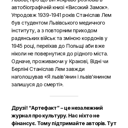
автобіографічній книзі «Високий Замок».
Упродовж 1939-1941 років Станіслав Лем
був студентом Львівського медичного
інституту, а з повторним приходом
радянських військ та зміною кордонів у
1945 році, переїхав до Польщі аби вже
ніколи не повернутися до рідного міста.
Одначе, проживаючи у Кракові, Відні чи
Берліні Станіслав Лем завжди
наголошував «Я львів’янин і львів’янином
залишуся до смерті».
Друзі! “Артефакт” – це незалежний
журнал про культуру. Нас ніхто не
фінансує. Тому підтримайте авторів.
Тут