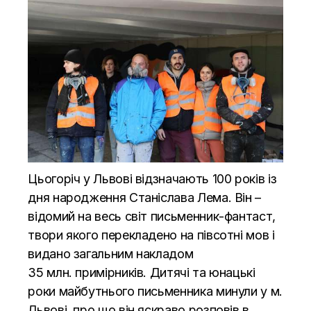
Цьогоріч у Львові відзначають 100 років із
дня народження Станіслава Лема. Він –
відомий на весь світ письменник-фантаст,
твори якого перекладено на півсотні мов і
видано загальним накладом
35
млн.
примірників. Дитячі та юнацькі
роки майбутнього письменника минули у м.
Львові, про що він яскраво розповів в