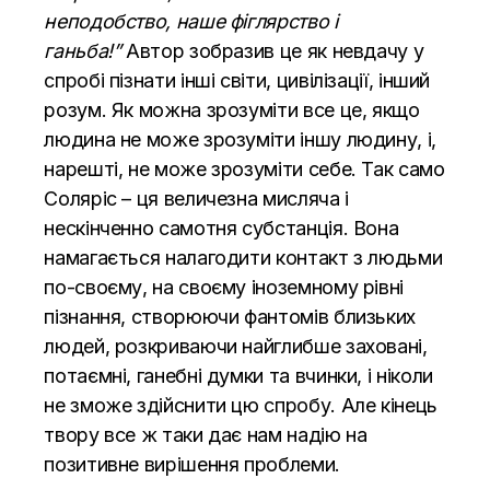
неподобство, наше фіглярство і
ганьба!”
Автор зобразив це як невдачу у
спробі пізнати інші світи, цивілізації, інший
розум. Як можна зрозуміти все це, якщо
людина не може зрозуміти іншу людину, і,
нарешті, не може зрозуміти себе. Так само
Соляріс – ця величезна мисляча і
нескінченно самотня субстанція. Вона
намагається налагодити контакт з людьми
по-своєму, на своєму іноземному рівні
пізнання, створюючи фантомів близьких
людей, розкриваючи найглибше заховані,
потаємні, ганебні думки та вчинки, і ніколи
не зможе здійснити цю спробу. Але кінець
твору все ж таки дає нам надію на
позитивне вирішення проблеми.