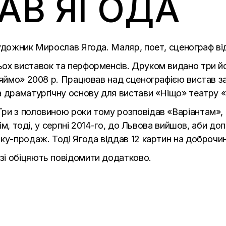
АВ ЯГОДА
удожник Мирослав Ягода. Маляр, поет, сценограф від
ох виставок та перформенсів. Друком видано три йо
«Сяймо» 2008 р. Працював над сценографією вистав 
а драматургічну основу для вистави «Ніщо» театру 
ри з половиною роки тому розповідав «Варіантам», 
тім, тоді, у серпні 2014-го, до Львова вийшов, аби до
ку-продаж. Тоді Ягода віддав 12 картин на доброчин
зі обіцяють повідомити додатково.