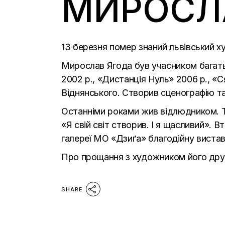
МИРОСЛ
13 березня помер знаний львівський х
Мирослав Ягода був учасником багать
2002 р., «Дистанція Нуль» 2006 р., 
Віднянського. Створив сценографію т
Останніми роками жив відлюдником. Т
«Я свій світ створив. І я щасливий». В
галереї МО «Дзиґа» благодійну вистав
Про прощання з художником його дру
SHARE