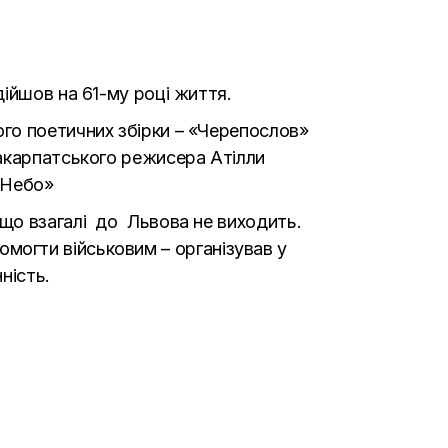
ійшов на 61-му році життя.
го поетичних збірки – «Черепослов»
закарпатського режисера Атілли
«Небо»
що взагалі до Львова не виходить.
помогти військовим – організував у
ність.