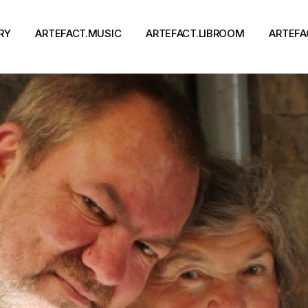
RY
ARTEFACT.MUSIC
ARTEFACT.LIBROOM
ARTEFA
Виконавці
Книги
Альбоми
Письменники
Концерти
Події
тя