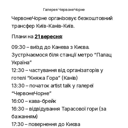
Галерея ЧервонеЧорне
ЧервонеЧорне організовує безкоштовний
трансфер Київ-Канів-Київ.
Плани на
21 вересня
:
09:30 – виїзд до Канева з Києва.
Зустрічаємося біля станції метро “Палац
Україна”
12:30 – частування від організаторів у
готелі “Княжа Гора” (Канів)
13:30 – початок artist talk у галереї
“ЧервонеЧорне”
16:00 – кава-брейк
16:30 – відвідування Тарасової гори (за
бажанням)
17:30 – повернення до Києва