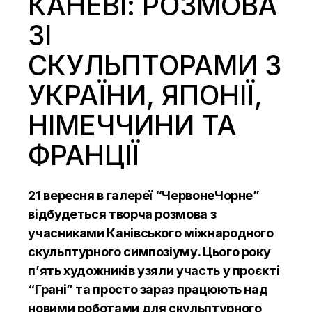
КАНЕВІ: РОЗМОВА
ЗІ
СКУЛЬПТОРАМИ З
УКРАЇНИ, ЯПОНІЇ,
НІМЕЧЧИНИ ТА
ФРАНЦІЇ
21 вересня в галереї “ЧервонеЧорне”
відбудеться творча розмова з
учасниками Канівського міжнародного
скульптурного симпозіуму. Цього року
п’ять художників узяли участь у проєкті
“Грані” та просто зараз працюють над
новими роботами для скульптурного