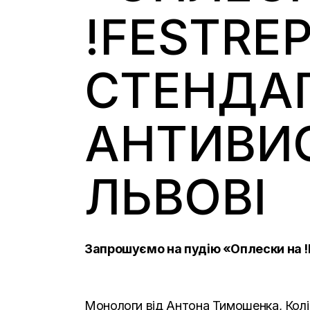
!FESTRE
СТЕНДАП,
АНТИВИС
ЛЬВОВІ
Запрошуємо на пудію «Оплески на !F
Монологи від Антона Тимошенка, Колі