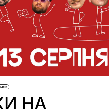
ЬВІВ
КИ НА