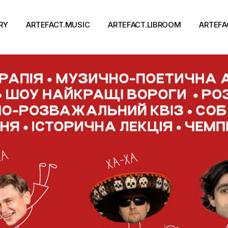
RY
ARTEFACT.MUSIC
ARTEFACT.LIBROOM
ARTEFA
Виконавці
Книги
Альбоми
Письменники
Концерти
Події
тя