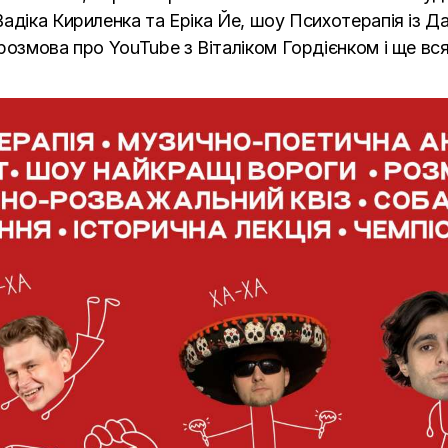
адіка Кириленка та Еріка Йе, шоу Психотерапія із Д
розмова про YouTube з Віталіком Гордієнком і ще вся