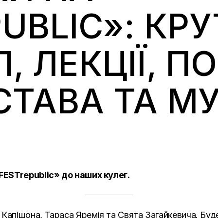
PUBLIC»: КР
 ЛЕКЦІЇ, ПО
ТАВА ТА МУ
ESTrepublic» до наших кулег.
 Капішона, Тараса Яремія та Свята Загайкевича. Бу