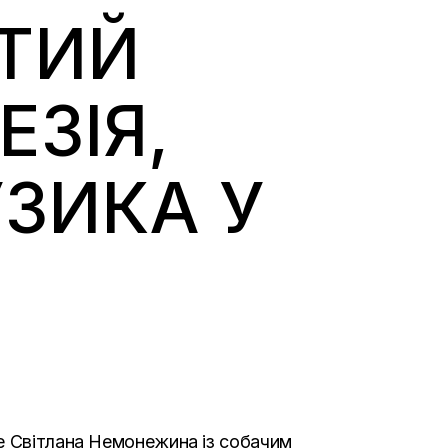
УТИЙ
ЕЗІЯ,
ЗИКА У
де Світлана Немонежина із собачим