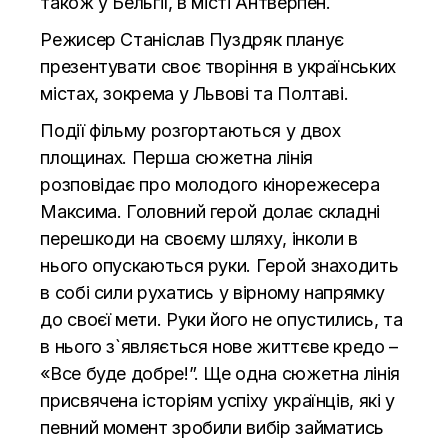
також у Бельгії, в місті Антверпен.
Режисер Станіслав Пуздряк планує
презентувати своє творіння в українських
містах, зокрема у Львові та Полтаві.
Події фільму розгортаються у двох
площинах. Перша сюжетна лінія
розповідає про молодого кінорежесера
Максима. Головний герой долає складні
перешкоди на своєму шляху, інколи в
нього опускаються руки. Герой знаходить
в собі сили рухатись у вірному напрямку
до своєї мети. Руки його не опустились, та
в нього з`являється нове життєве кредо –
«Все буде добре!”. Ще одна сюжетна лінія
присвячена історіям успіху українців, які у
певний момент зробили вибір займатись