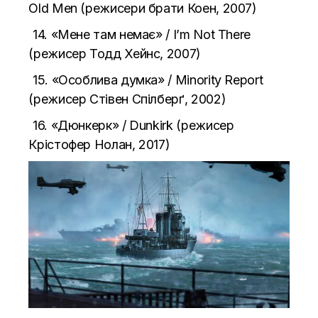
Old Men (режисери брати Коен, 2007)
14. «Мене там немає» / I’m Not There
(режисер Тодд Хейнс, 2007)
15. «Особлива думка» / Minority Report
(режисер Стівен Спілберґ, 2002)
16.
«Дюнкерк» / Dunkirk (режисер
Крістофер Нолан, 2017)