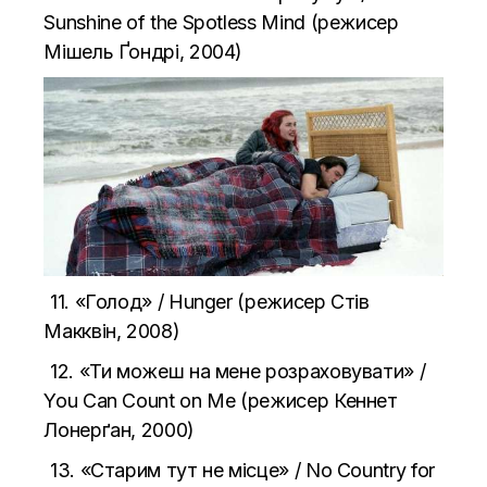
Sunshine of the Spotless Mind (режисер
Мішель Ґондрі, 2004)
11. «Голод» / Hunger (режисер Стів
Макквін, 2008)
12. «Ти можеш на мене розраховувати» /
You Can Count on Me (режисер Кеннет
Лонерґан, 2000)
13. «Старим тут не місце» / No Country for