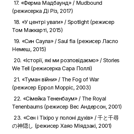
17.
«Ферма Мадбаунд» / Mudbound
(режисерка Ді Різ, 2017)
18. «У центрі уваги» / Spotlight (режисер
Том Маккарті, 2015)
19. «Син Саула» / Saul fia (режисер Ласло
Немеш, 2015)
20. «Історії, які ми розповідаємо» / Stories
We Tell (режисерка Cара Поллі)
21. «Туман війни» / The Fog of War
(режисер Еррол Морріс, 2003)
22. «Сімейка Тененбаум» / The Royal
Tenenbaums (режисер Вес Андерсон, 2001)
23. «Сен і Тіхіро у полоні духів» / 千と千尋
の神隠し (режисер Хаяо Міядзакі, 2001)