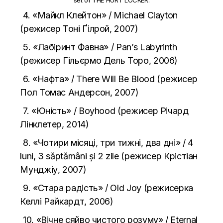
4. «Майкл Клейтон» / Michael Clayton
(режисер Тоні Ґілрой, 2007)
5. «Лабіринт Фавна» / Pan’s Labyrinth
(режисер Гільєрмо Дель Торо, 2006)
6. «Нафта» / There Will Be Blood (режисер
Пол Томас Андерсон, 2007)
7. «Юність» / Boyhood (режисер Річард
Лінклетер, 2014)
8. «Чотири місяці, три тижні, два дні» / 4
luni, 3 săptămâni și 2 zile (режисер Крістіан
Мунджіу, 2007)
9. «Стара радість» / Old Joy (режисерка
Келлі Райкардт, 2006)
10.
«Вічне сяйво чистого розуму» / Eternal