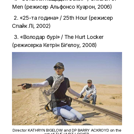
Men (режисер Альфонсо Куарон, 2006)
2. «25-та година» / 25th Hour (режисер
Спайк Лі, 2002)
3. «Володар бурі» / The Hurt Locker
(режисерка Кетрін Біґелоу, 2008)
Director KATHRYN BIGELOW and DP BARRY ACKROYD on the
set of THE HURT LOCKER.