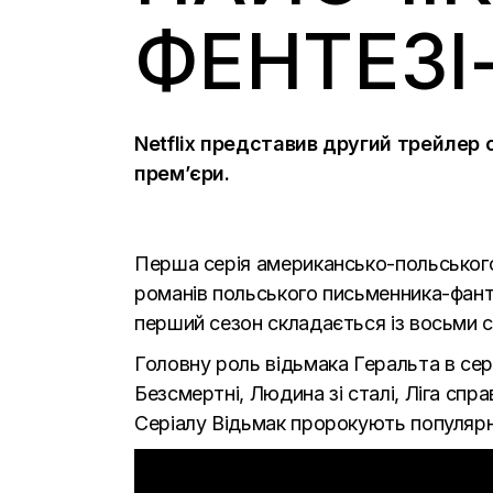
ФЕНТЕЗІ
Netflix
представив другий трейлер 
прем’єри.
Перша серія американсько-польського
романів польського письменника-фанта
перший сезон складається із восьми с
Головну роль відьмака Геральта
в сер
Безсмертні, Людина зі сталі, Ліга спр
Серіалу Відьмак пророкують популярні