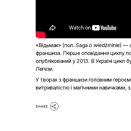
«Відьмак» (пол. Saga o wiedźminie) —
франшиза. Перше оповідання циклу поб
опублікований у 2013. В Україні цикл
Легези.
У творах з франшизи головним героєм 
витривалістю і магічними навичками, з
SHARE