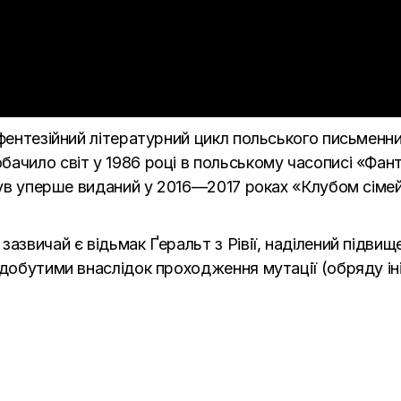
 фентезійний літературний цикл польського письменн
ачило світ у 1986 році в польському часописі «Фант
 був уперше виданий у 2016—2017 роках «Клубом сімей
зазвичай є відьмак Ґеральт з Рівії, наділений підви
добутими внаслідок проходження мутації (обряду ініц