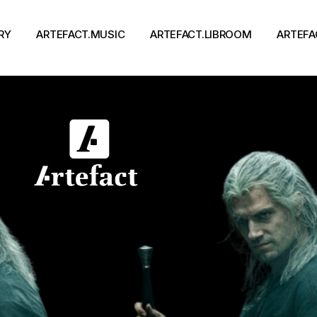
RY
ARTEFACT.MUSIC
ARTEFACT.LIBROOM
ARTEFA
Виконавці
Книги
Альбоми
Письменники
Концерти
Події
тя