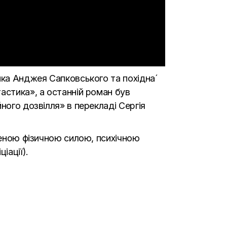
ика Анджея Сапковського та похідна́
астика», а останній роман був
ного дозвілля» в перекладі Сергія
щеною фізичною силою, психічною
іації).