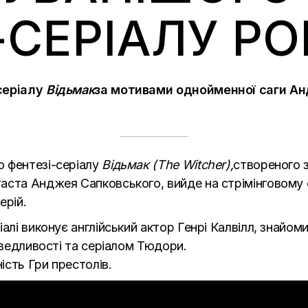
-СЕРІАЛУ РО
серіалу
Відьмак
за мотивами однойменної саги Ан
 фентезі-серіалу
Відьмак (The
Witcher),
створеного 
ста Анджея Сапковського, вийде на стрімінговому сер
ерій.
іалі виконує англійський актор Генрі Калвілл, знайоми
аведливості та серіалом Тюдори.
сть Гри престолів.