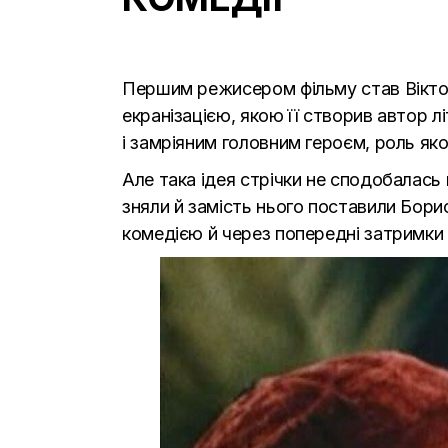
Першим режисером фільму став Віктор
екранізацією, якою її створив автор
і замріяним головним героєм, роль яко
Але така ідея стрічки не сподобалась 
зняли й замість нього поставили Бори
комедією й через попередні затримки 