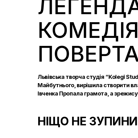
ЛЕГЕНДА
КОМЕДІЯ
ПОВЕРТ
Львівська творча студія “Kolegi Stu
Майбутнього, вирішила створити в
Івченка Пропала грамота, а зрежису
НІЩО НЕ ЗУПИНИ