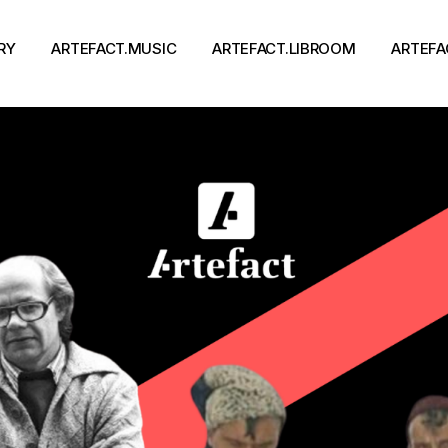
RY
ARTEFACT.MUSIC
ARTEFACT.LIBROOM
ARTEFA
Виконавці
Книги
Альбоми
Письменники
Концерти
Події
тя