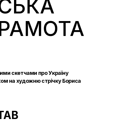
НСЬКА
ГРАМОТА
чними скетчами про Україну
ом на художню стрічку Бориса
ТАВ