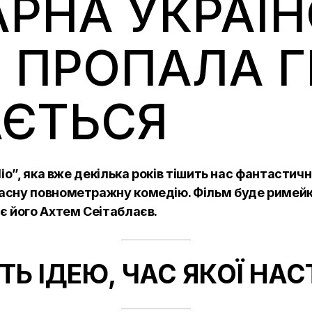
РНА УКРАЇ
 ПРОПАЛА 
АЄТЬСЯ
dio”, яка вже декілька років тішить нас фантасти
ласну повнометражну комедію. Фільм буде римейк
є його Ахтем Сеітаблаєв.
ТЬ ІДЕЮ, ЧАС ЯКОЇ НАС