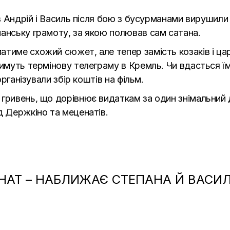
ків Андрій і Василь після бою з бусурманами вирушил
манську грамоту, за якою полював сам сатана.
тиме схожий сюжет, але тепер замість козаків і ца
тимуть термінову телеграму в Кремль. Чи вдасться ї
організували збір коштів на фільм.
 гривень, що дорівнює видаткам за один знімальний 
д Держкіно та меценатів.
НАТ – НАБЛИЖАЄ СТЕПАНА Й ВАСИЛ