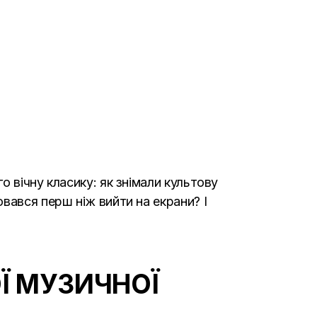
 вічну класику: як знімали культову
вався перш ніж вийти на екрани? І
Ї МУЗИЧНОЇ