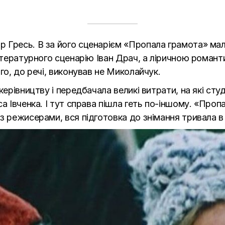
 Гресь. В за його сценарієм «Пропала грамота» мал
 літературного сценарію Іван Драч, а ліричною рома
го, до речі, виконував не Миколайчук.
керівництву і передбачала великі витрати, на які студ
са Івченка. І тут справа пішла геть по-іншому. «Про
з режисерами, вся підготовка до знімання тривала в