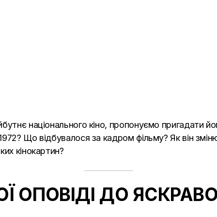
бутнє національного кіно, пропонуємо пригадати його
972? Що відбувалося за кадром фільму? Як він зміню
ких кінокартин?
Ї ОПОВІДІ ДО ЯСКРАВО