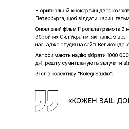
В оригінальній кінокартині двоє коза
Петербурга, щоб віддати цариці геть
Оновлений фільм Пропала грамота 2 ма
Збройних Сил України, які танком вез
нас, адже студія на сайті Великої ідеї 
Автори мають надію зібрати 1000 000
дні, решту суми планують залучити ві
Зі слів колективу “Kolegi Studio”:
«КОЖЕН ВАШ ДО