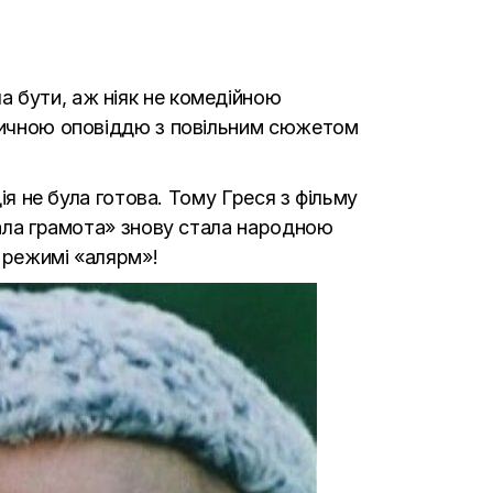
а бути, аж ніяк не комедійною
нтичною оповіддю з повільним сюжетом
ія не була готова. Тому Греся з фільму
пала грамота» знову стала народною
 режимі «алярм»!