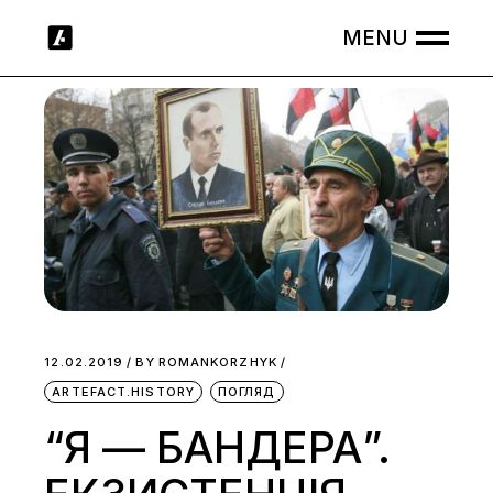
Skip
to
the
content
12.02.2019
BY
ROMANKORZHYK
ARTEFACT.HISTORY
ПОГЛЯД
“Я — БАНДЕРА”.