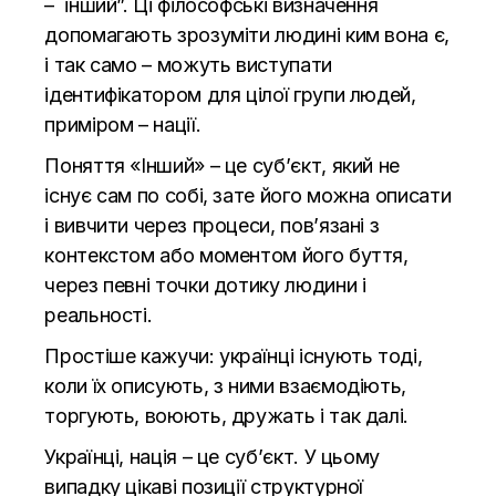
– інший”. Ці філософські визначення
допомагають зрозуміти людині ким вона є,
і так само – можуть виступати
ідентифікатором для цілої групи людей,
приміром – нації.
Поняття «Інший» – це суб’єкт, який не
існує сам по собі, зате його можна описати
і вивчити через процеси, пов’язані з
контекстом або моментом його буття,
через певні точки дотику людини і
реальності.
Простіше кажучи: українці існують тоді,
коли їх описують, з ними взаємодіють,
торгують, воюють, дружать і так далі.
Українці, нація – це суб’єкт. У цьому
випадку цікаві позиції структурної