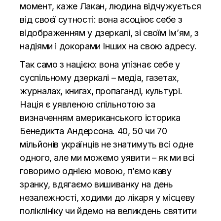
момент, каже Лакан, людина відчужується
від своєї сутності: вона асоціює себе з
відображенням у дзеркалі, зі своїм ім’ям, з
надіями і докорами Інших на свою адресу.
Так само з нацією: вона упізнає себе у
суспільному дзеркалі – медіа, газетах,
журналах, книгах, пропаганді, культурі.
Нація є уявленою спільнотою за
визначенням американського історика
Бенедикта Андерсона. 40, 50 чи 70
мільйонів українців не знатимуть всі одне
одного, але ми можемо уявити – як ми всі
говоримо однією мовою, п’ємо каву
зранку, вдягаємо вишиванку на день
незалежності, ходими до лікаря у місцеву
поліклініку чи йдемо на великдень святити