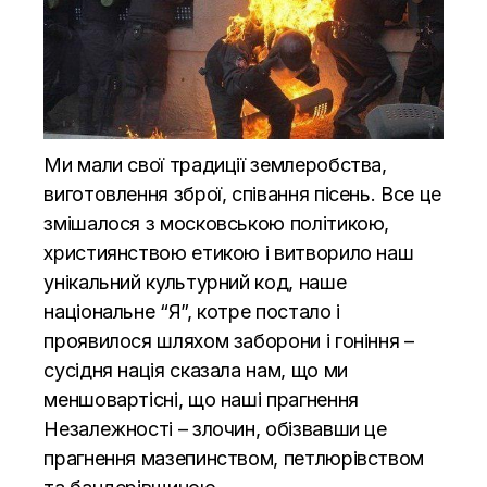
Ми мали свої традиції землеробства,
виготовлення зброї, співання пісень. Все це
змішалося з московською політикою,
християнствою етикою і витворило наш
унікальний культурний код, наше
національне “Я”, котре постало і
проявилося шляхом заборони і гоніння –
сусідня нація сказала нам, що ми
меншовартісні, що наші прагнення
Незалежності – злочин, обізвавши це
прагнення мазепинством, петлюрівством