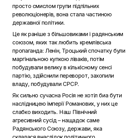
просто смислом групи підпільних
революціонерів, вона стала частиною
державної політики.
Це як раніше з більшовиками і радянським
союзом, яких так любить кремлівська
пропаганда: Ленін, Троцький спочатку були
маргінальною купкою ліваків, потім
побудували велику в кількісному сенсі
партію, здійснили переворот, захопили
владу, побудували СРСР.
Як сильно сучасна Росія не хотіл биа бути
наслідницею імперії Романових, у них це
слабко виходить. Наш Північний
агресивний сусід – нащадок саме
Радянського Союзу, держави, яка
склалася внаслідок політичного