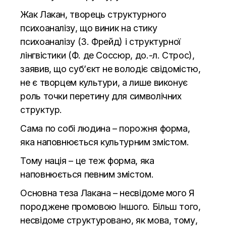
Жак Лакан, творець структурного
психоаналізу, що виник на стику
психоаналізу (З. Фрейд) і структурної
лінгвістики (Ф. де Соссюр, до.-л. Строс),
заявив, що суб’єкт не володіє свідомістю,
не є творцем культури, а лише виконує
роль точки перетину для символічних
структур.
Сама по собі людина – порожня форма,
яка наповнюється культурним змістом.
Тому нація – це теж форма, яка
наповнюється певним змістом.
Основна теза Лакана – несвідоме мого Я
породжене промовою Іншого. Більш того,
несвідоме структуровано, як мова, тому,