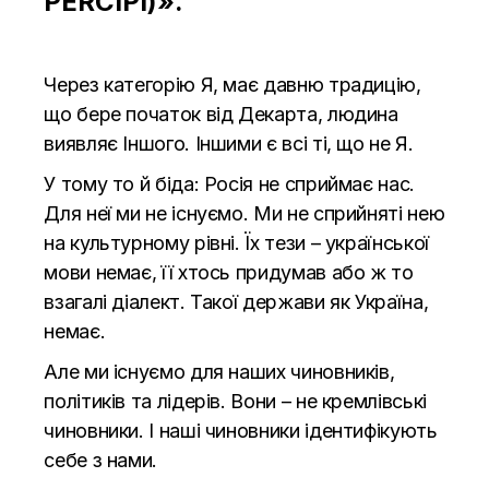
PERCIPI)».
Через категорію Я, має давню традицію,
що бере початок від Декарта, людина
виявляє Іншого. Іншими є всі ті, що не Я.
У тому то й біда: Росія не сприймає нас.
Для неї ми не існуємо. Ми не сприйняті нею
на культурному рівні. Їх тези – української
мови немає, її хтось придумав або ж то
взагалі діалект. Такої держави як Україна,
немає.
Але ми існуємо для наших чиновників,
політиків та лідерів. Вони – не кремлівські
чиновники. І наші чиновники ідентифікують
себе з нами.