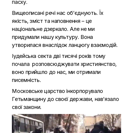
пасху.
Вищеописані речі нас об’єднують. Їх
якість, зміст та наповнення – це
національне дзеркало. Але не ми
придумали нашу культуру. Вона
утворилася внаслідок ланцюгу взаємодій.
Іудейська секта дві тисячі років тому
почала розповсюджувати християнство,
воно прийшло до нас, ми отримали
писемність.
Московське царство інкорпорувало
Гетьманщину до своєї держави, нав’язало
свої закони.