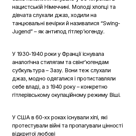
нацистській Німеччині. Молоді хлопці та
дівчата слухали джаз, ходили на
танцювальні вечірки й називалися “Swing-
Jugend” – як антипод гітлер’югенду.
У 1930-1940 роки у Франції існувала
аналогічна стилягам та свінг’югендам
субкультура – Зазу. Вони теж слухали
джаз, модно одягалися і протиставляли
себе владі, а з 1940 року – конкретно
гітлерівському окупаційному режиму Віші.
У США в 60-хх роках існували хіпі, які
протестували війні та пропагували цінності
відкритої любові