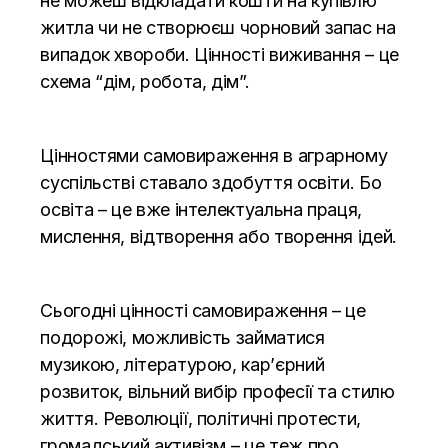
не можеш відкладати кошти на купівлю
житла чи не створюєш чорновий запас на
випадок хвороби. Цінності виживання – це
схема “дім, робота, дім”.
Цінностями самовираження в аграрному
суспільстві ставало здобуття освіти. Бо
освіта – це вже інтелектуальна праця,
мислення, відтворення або творення ідей.
Сьогодні цінності самовираження – це
подорожі, можливість займатися
музикою, літературою, кар’єрний
розвиток, вільний вибір професії та стилю
життя. Революції, політичні протести,
громадський активізм – це теж про