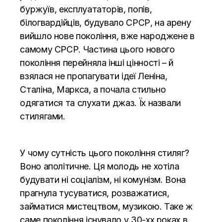
буржуїв, експлуататорів, попів,
білогвардійців, будувало СРСР, на арену
вийшло нове покоління, вже народжене в
самому СРСР. Частина цього нового
покоління перейняла інші цінності – й
взялася не пропагувати ідеї Леніна,
Сталіна, Маркса, а почала стильно
одягатися та слухати джаз. Їх назвали
стилягами.
У чому сутність цього покоління стиляг?
Воно аполітичне. Ця молодь не хотіла
будувати ні соціалізм, ні комунізм. Вона
прагнула тусуватися, розважатися,
займатися мистецтвом, музикою. Таке ж
саме покоління існувало у 30-хх роках в