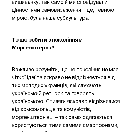
вишиванку, так само й ми сповідували
цінностями самовираження. І це, певною
мірою, була наша субкультура.
То що робити з поколінням
Моргенштерна?
Важливо розуміти, що це покоління не має
чіткої ідеї та яскраво не відрізняється від
тих молодих українців, які слухають
український реп, рок та говорять
українською. Стиляги яскраво відрізнялися
від комсомольців та комуністів,
моргенштернівці – так само одягаються,
користуються тими самими смартфонами,