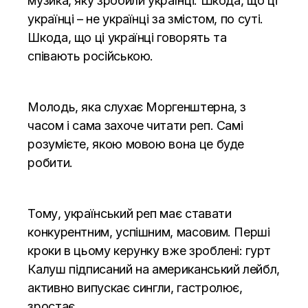
музика, яку зробили українці. Шкода, що ці
українці – не українці за змістом, по суті.
Шкода, що ці українці говорять та
співають російською.
Молодь, яка слухає Моргенштерна, з
часом і сама захоче читати реп. Самі
розумієте, якою мовою вона це буде
робити.
Тому, український реп має ставати
конкурентним, успішним, масовим. Перші
кроки в цьому керунку вже зроблені: гурт
Калуш підписаний на американський лейбл,
активно випускає сингли, гастролює,
зростає.