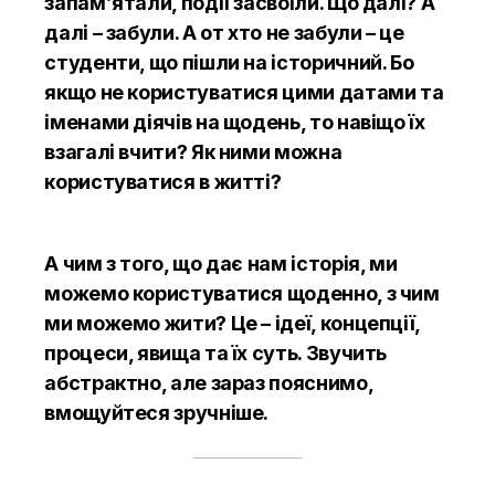
запам’ятали, події засвоїли. Що далі? А
далі – забули. А от хто не забули – це
студенти, що пішли на історичний. Бо
якщо не користуватися цими датами та
іменами діячів на щодень, то навіщо їх
взагалі вчити? Як ними можна
користуватися в житті?
А чим з того, що дає нам історія, ми
можемо користуватися щоденно, з чим
ми можемо жити? Це – ідеї, концепції,
процеси, явища та їх суть. Звучить
абстрактно, але зараз пояснимо,
вмощуйтеся зручніше.