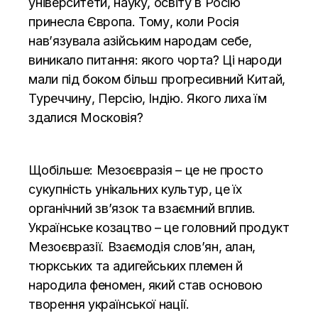
університети, науку, освіту в Росію
принесла Європа. Тому, коли Росія
нав’язувала азійським народам себе,
виникало питання: якого чорта? Ці народи
мали під боком більш прогресивний Китай,
Туреччину, Персію, Індію. Якого лиха їм
здалися Московія?
Щобільше: Мезоєвразія – це не просто
сукупність унікальних культур, це їх
органічний зв’язок та взаємний вплив.
Українське козацтво – це головний продукт
Мезоєвразії. Взаємодія слов’ян, алан,
тюркських та адигейських племен й
народила феномен, який став основою
творення української нації.