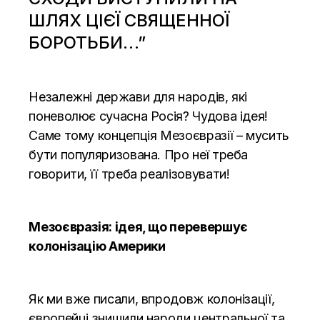
ШЛЯХ ЦІЄЇ СВЯЩЕННОЇ
БОРОТЬБИ…”
Незалежні держави для народів, які
поневолює сучасна Росія? Чудова ідея!
Саме тому концепція Мезоєвразії – мусить
бути популяризована. Про неї треба
говорити, її треба реалізовувати!
Мезоєвразія: ідея, що перевершує
колонізацію Америки
Як ми вже писали, впродовж колонізації,
європейці знищили народи центральної та