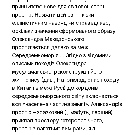
принципово нове для світової історії
простір. Назвати цей світ тільки
елліністичним навряд чи справедливо,
оскільки значення сформованого образу
Олександра Македонського
простягається далеко за межі
Середземномор’я … Згідно з відомими
описами походів Олександра і
мусульманської реконструкції його
життєпису (див., Наприклад, опис походу
в Китай і в межі Русі) до кордонів
середземноморського світу включається
вся «населена частина землі». Александрів
простір – зразковий (і, мабуть, перший)
приклад простору гетеротопічного,
простір з багатьма вимірами, які