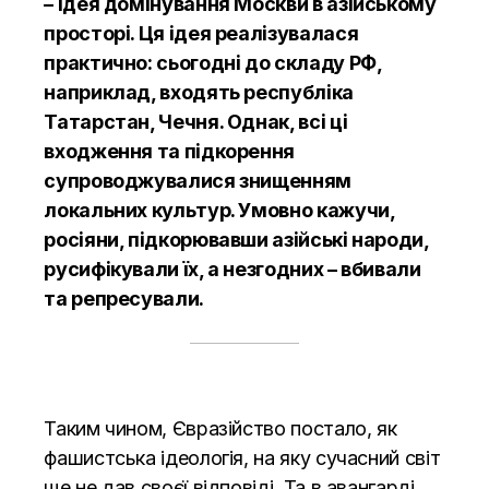
– ідея домінування Москви в азійському
просторі. Ця ідея реалізувалася
практично: сьогодні до складу РФ,
наприклад, входять республіка
Татарстан, Чечня. Однак, всі ці
входження та підкорення
супроводжувалися знищенням
локальних культур. Умовно кажучи,
росіяни, підкорювавши азійські народи,
русифікували їх, а незгодних – вбивали
та репресували.
Таким чином, Євразійство постало, як
фашистська ідеологія, на яку сучасний світ
ще не дав своєї відповіді. Та в авангарді