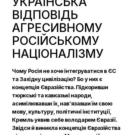
УКРАЇНСЬКА
ВІДПОВІДЬ
АГРЕСИВНОМУ
РОСІЙСЬКОМУ
НАЦІОНАЛІЗМУ
Чому Росія не хоче інтегруватися в ЄС
та Західну цивілізацію? Бо у них є
концепція Євразійства. Підкоривши
тюркські та кавказькі народи,
асимілювавши їх, нав’язавши їм свою
мову, культуру, політичні інституції,
Кремль уявив себе володарем Євразії.
Звідси й виникла концепція Євразійства