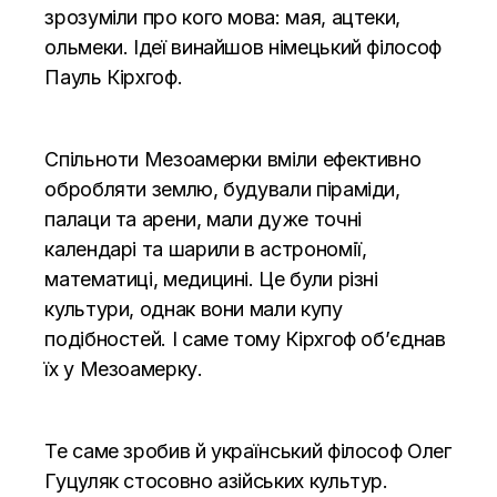
зрозуміли про кого мова: мая, ацтеки,
ольмеки. Ідеї винайшов німецький філософ
Пауль Кірхгоф.
Спільноти Мезоамерки вміли ефективно
обробляти землю, будували піраміди,
палаци та арени, мали дуже точні
календарі та шарили в астрономії,
математиці, медицині. Це були різні
культури, однак вони мали купу
подібностей. І саме тому Кірхгоф об’єднав
їх у Мезоамерку.
Те саме зробив й український філософ Олег
Гуцуляк стосовно азійських культур.