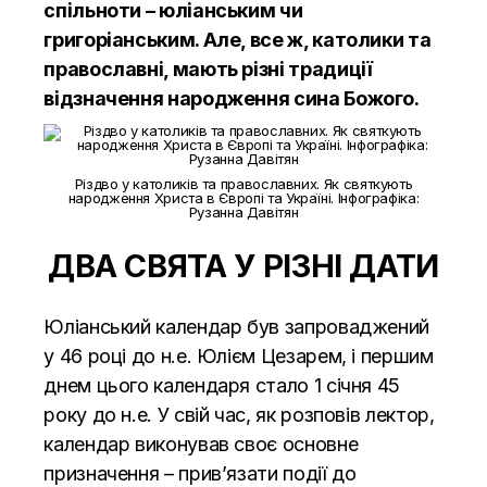
спільноти – юліанським чи
григоріанським. Але, все ж, католики та
православні, мають різні традиції
відзначення народження сина Божого.
Різдво у католиків та православних. Як святкують
народження Христа в Європі та Україні. Інфографіка:
Рузанна Давітян
ДВА СВЯТА У РІЗНІ ДАТИ
Юліанський календар був запроваджений
у 46 році до н.е. Юлієм Цезарем, і першим
днем цього календаря стало 1 січня 45
року до н.е. У свій час, як розповів лектор,
календар виконував своє основне
призначення – прив’язати події до