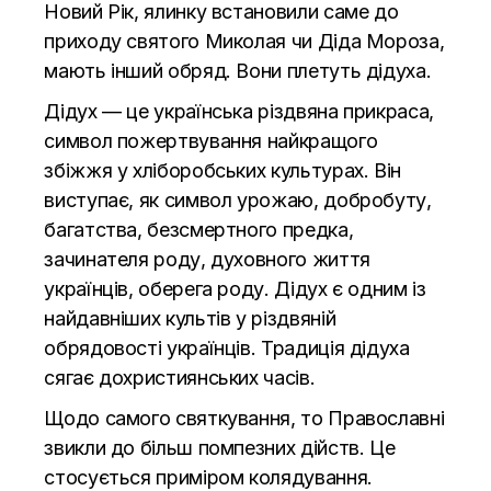
Новий Рік, ялинку встановили саме до
приходу святого Миколая чи Діда Мороза,
мають інший обряд. Вони плетуть дідуха.
Дідух — це українська різдвяна прикраса,
символ пожертвування найкращого
збіжжя у хліборобських культурах. Він
виступає, як символ урожаю, добробуту,
багатства, безсмертного предка,
зачинателя роду, духовного життя
українців, оберега роду. Дідух є одним із
найдавніших культів у різдвяній
обрядовості українців. Традиція дідуха
сягає дохристиянських часів.
Щодо самого святкування, то Православні
звикли до більш помпезних дійств. Це
стосується приміром колядування.