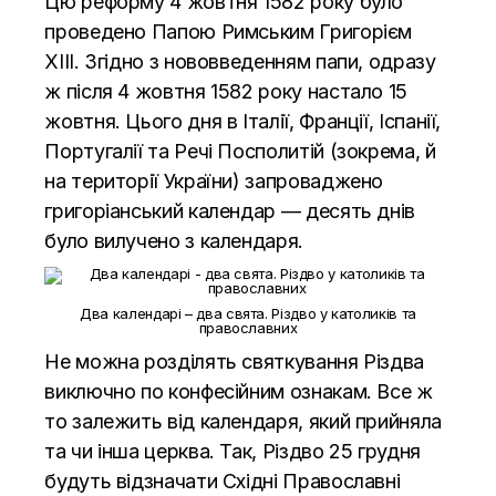
Цю реформу 4 жовтня 1582 року було
проведено Папою Римським Григорієм
XIII. Згідно з нововведенням папи, одразу
ж після 4 жовтня 1582 року настало 15
жовтня. Цього дня в Італії, Франції, Іспанії,
Португалії та Речі Посполитій (зокрема, й
на території України) запроваджено
григоріанський календар — десять днів
було вилучено з календаря.
Два календарі – два свята. Різдво у католиків та
православних
Не можна розділять святкування Різдва
виключно по конфесійним ознакам. Все ж
то залежить від календаря, який прийняла
та чи інша церква. Так, Різдво 25 грудня
будуть відзначати Східні Православні