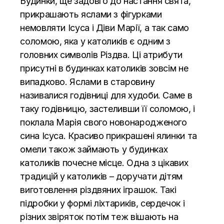
Будинки, ще задовго до настання свята,
прикрашають яслами з фігурками
немовляти Ісуса і Діви Марії, а так само
соломою, яка у католиків є одним з
головних символів Різдва. Ці атрибути
присутні в будинках католиків зовсім не
випадково. Яслами в старовину
називалися годівниці для худоби. Саме в
таку годівницю, застеливши її соломою, і
поклала Марія свого новонародженого
сина Ісуса. Красиво прикрашені ялинки та
омели також займають у будинках
католиків почесне місце. Одна з цікавих
традицій у католиків – доручати дітям
виготовлення різдвяних іграшок. Такі
підробки у формі ліхтариків, сердечок і
різних звіряток потім теж вішають на