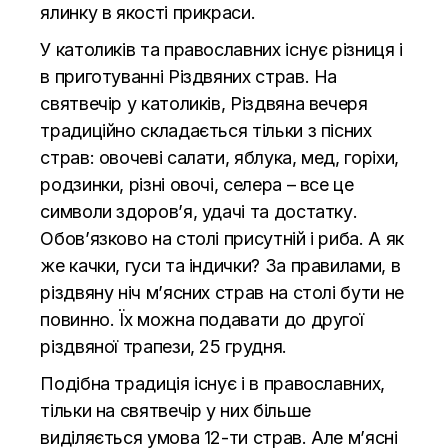
ялинку в якості прикраси.
У католиків та православних існує різниця і
в приготуванні Різдвяних страв. На
святвечір у католиків, Різдвяна вечеря
традиційно складається тільки з пісних
страв: овочеві салати, яблука, мед, горіхи,
родзинки, різні овочі, селера – все це
символи здоров’я, удачі та достатку.
Обов’язково на столі присутній і риба. А як
же качки, гуси та індички? За правилами, в
різдвяну ніч м’ясних страв на столі бути не
повинно. Їх можна подавати до другої
різдвяної трапези, 25 грудня.
Подібна традиція існує і в православних,
тільки на святвечір у них більше
виділяється умова 12-ти страв. Але м’ясні