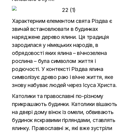
Характерним елементом свята Різдва є
звичай встановлювати в будинках
наряджене дерево ялини. Ця традиція
зародилася у німецьких народів, в
обрядовості яких ялина – вічнозелена
рослина – була символом життя і
родючості. У контексті Різдва ялина
символізує древо раю і вічне життя, яке
знову набуває людей через Ісуса Христа.
Католики та православні по-різному
прикрашають будинки. Католики вішають
на двері дому вінок із омели, обвивають
будинок яскравими гірляндами, ставлять
ялинку. Православні ж, які вже зустріли