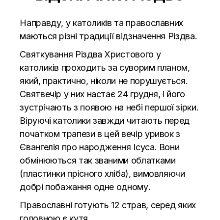
Направду, у католиків та православних
маються різні традиції відзначення Різдва.
Святкування Різдва Христового у
католиків проходить за суворим планом,
який, практично, ніколи не порушується.
Святвечір у них настає 24 грудня, і його
зустрічають з появою на небі першої зірки.
Віруючі католики завжди читають перед
початком трапези в цей вечір уривок з
Євангелія про народження Ісуса. Вони
обмінюються так званими облатками
(пластинки прісного хліба), вимовляючи
добрі побажання одне одному.
Православні готують 12 страв, серед яких
головною є кутя.