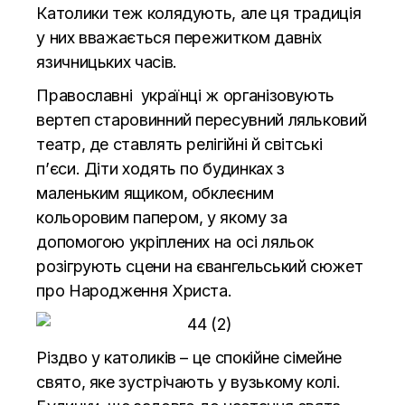
Католики теж колядують, але ця традиція
у них вважається пережитком давніх
язичницьких часів.
Православні українці ж організовують
вертеп старовинний пересувний ляльковий
театр, де ставлять релігійні й світські
п’єси. Діти ходять по будинках з
маленьким ящиком, обклеєним
кольоровим папером, у якому за
допомогою укріплених на осі ляльок
розігрують сцени на євангельський сюжет
про Народження Христа.
Різдво у католиків – це спокійне сімейне
свято, яке зустрічають у вузькому колі.