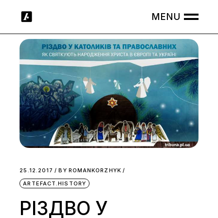
Skip
to
the
content
25.12.2017
BY
ROMANKORZHYK
ARTEFACT.HISTORY
РІЗДВО У