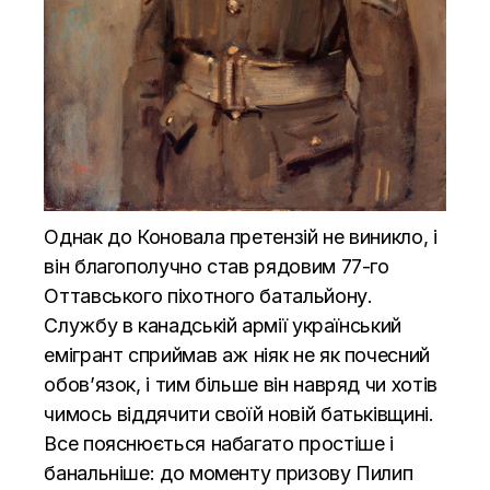
Однак до Коновала претензій не виникло, і
він благополучно став рядовим 77-го
Оттавського піхотного батальйону.
Службу в канадській армії український
емігрант сприймав аж ніяк не як почесний
обов’язок, і тим більше він навряд чи хотів
чимось віддячити своїй новій батьківщині.
Все пояснюється набагато простіше і
банальніше: до моменту призову Пилип