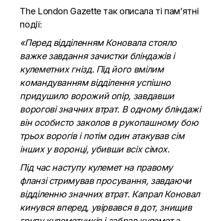
The London Gazette так описала ті пам’ятні
події:
«Перед відділенням Коновала стояло
важке завдання зачистки бліндажів і
кулеметних гнізд. Під його вмілим
командуванням відділення успішно
придушило ворожий опір, завдавши
ворогові значних втрат. В одному бліндажі
він особисто заколов в рукопашному бою
трьох ворогів і потім один атакував сім
інших у воронці, убивши всіх сімох.
Під час наступу кулемет на правому
фланзі стримував просування, завдаючи
відділенню значних втрат. Капрал Коновал
кинувся вперед, увірвався в дот, знищив
групу кулеметників і забрав кулемет з