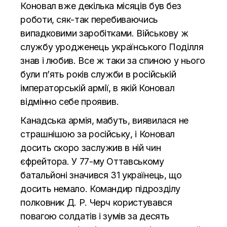
Коновал вже декілька місяців був без
роботи, сяк-так перебиваючись
випадковими заробітками. Військову ж
службу уродженець українського Поділля
знав і любив. Все ж таки за спиною у нього
були п’ять років служби в російській
імператорській армії, в якій Коновал
відмінно себе проявив.
Канадська армія, мабуть, виявилася не
страшнішою за російську, і Коновал
досить скоро заслужив в ній чин
єфрейтора. У 77-му Оттавському
батальйоні значився 31 українець, що
досить немало. Командир підрозділу
полковник Д. Р. Черч користувався
повагою солдатів і зумів за десять