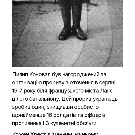
Пилип Коновал був нагороджений за
організацію прориву з оточення в серпні
1917 року біля французького міста Ланс
цілого батальйону. Цей прорив українець
зробив один, знищивши особисто
щонайменше 16 солдатів та офіцерів
противника і 3 кулеметні обслуги.
Кожен Хрест є іменним, на ньому