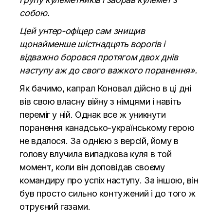
собою.
Цей унтер-офіцер сам знищив
щонайменше шістнадцять ворогів і
відважно боровся протягом двох днів
наступу аж до свого важкого поранення».
Як бачимо, капрал Коновал дійсно в ці дні
вів свою власну війну з німцями і навіть
переміг у ній. Однак все ж уникнути
поранення канадсько-українському герою
не вдалося. За однією з версій, йому в
голову влучила випадкова куля в той
момент, коли він доповідав своєму
командиру про успіх наступу. За іншою, він
був просто сильно контужений і до того ж
отруєний газами.