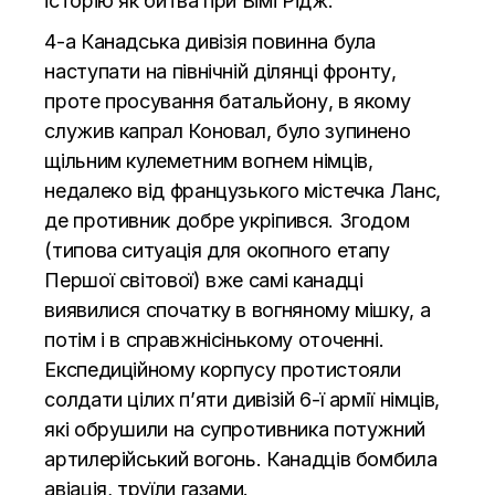
історію як битва при Вімі Рідж.
4-а Канадська дивізія повинна була
наступати на північній ділянці фронту,
проте просування батальйону, в якому
служив капрал Коновал, було зупинено
щільним кулеметним вогнем німців,
недалеко від французького містечка Ланс,
де противник добре укріпився. Згодом
(типова ситуація для окопного етапу
Першої світової) вже самі канадці
виявилися спочатку в вогняному мішку, а
потім і в справжнісінькому оточенні.
Експедиційному корпусу протистояли
солдати цілих п’яти дивізій 6-ї армії німців,
які обрушили на супротивника потужний
артилерійський вогонь. Канадців бомбила
авіація, труїли газами.