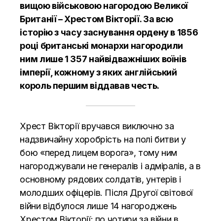
вищою військовою нагородою Великої
Британії – Хрестом Вікторії. За всю
історію з часу заснування ордену в 1856
році британські монархи нагородили
ним лише 1 357 найвідважніших воїнів
імперії, кожному з яких англійський
король першим віддавав честь.
Хрест Вікторії вручався виключно за
надзвичайну хоробрість на полі битви у
бою «перед лицем ворога», тому ним
нагороджували не генералів і адміралів, а в
основному рядових солдатів, унтерів і
молодших офіцерів. Після Другої світової
війни відбулося лише 14 нагороджень
Хрестом Вікторії: по чотири за війни в