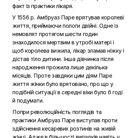
факт із практики лікаря.
У 1556 р. Амбруаз Паре врятував королеві
життя, приймаючи пологи двійні. Одне із
немовлят протягом шести годин
знаходилося мертвим в утробі матері і
щоб королева вижила, лікар зламав ніжку і
дістав тіло дитини. Інша дівчинка після
народження прожила лише декілька
місяців. Проте завдяки цим діям Паре
життя жінки було врятовано, про що у
подібній ситуації в середні віки було б годі
й подумати.
Попри революційність поглядів та
практики Амбруаз Паре виступав проти
здійснення кесаревих розтинів на живій
жінці. Адже в більшості випадків навіть у