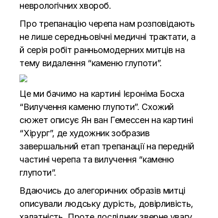
неврологічних хвороб.
Про трепанацію черепа нам розповідають
не лише середньовічні медичні трактати, а
й серія робіт ранньомодерних митців на
тему видалення “каменю глупоти”.
Це ми бачимо на картині Ієроніма Босха
“Вилучення каменю глупоти”. Схожий
сюжет описує Ян ван Гемессен на картині
“Хірург”, де художник зобразив
завершальний етап трепанації на передній
частині черепа та вилучення “каменю
глупоти”.
Вдаючись до алегоричних образів митці
описували людську дурість, довірливість,
халатність. Проте дослідник зверне увагу