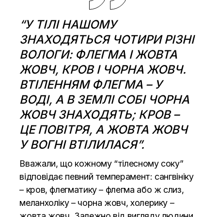
“У ТІЛІ НАШОМУ
ЗНАХОДЯТЬСЯ ЧОТИРИ РІЗНІ
ВОЛОГИ: ФЛЕГМА І ЖОВТА
ЖОВЧ, КРОВ І ЧОРНА ЖОВЧ.
ВТІЛЕННЯМ ФЛЕГМА – У
ВОДІ, А В ЗЕМЛІ СОБІ ЧОРНА
ЖОВЧ ЗНАХОДЯТЬ; КРОВ –
ЦЕ ПОВІТРЯ, А ЖОВТА ЖОВЧ
У ВОГНІ ВТІЛИЛАСЯ”.
Вважали, що кожному “тілесному соку”
відповідає певний темперамент: сангвініку
– кров, флегматику – флегма або ж слиз,
меланхоліку – чорна жовч, холерику –
жовта жовч. Залежно від вигляду людини,