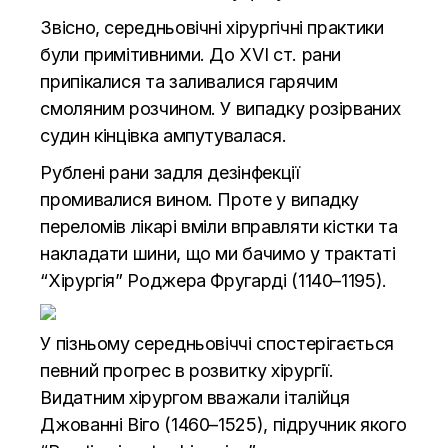
Звісно, середньовічні хірургічні практики
були примітивними. До XVI ст. рани
припікалися та заливалися гарячим
смоляним розчином. У випадку розірваних
судин кінцівка ампутувалася.
Рублені рани задля дезінфекції
промивалися вином. Проте у випадку
переломів лікарі вміли вправляти кістки та
накладати шини, що ми бачимо у трактаті
“Хірургія” Роджера Фругарді (1140–1195).
У пізньому середньовіччі спостерігається
певний прогрес в розвитку хірургії.
Видатним хірургом вважали італійця
Джованні Віго (1460–1525), підручник якого