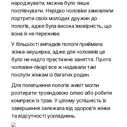
народжувати, можна було лише
поспівчувати. Нерідко чоловіки замовляли
портрети своїх молодих дружин до
пологів, адже була висока імовірність, що
вона їх не переживе.
У більшості випадків пологи приймала
жінка-акушерка, адже для чоловіків це
було не надто престижне заняття. Проте
чоловіки-лікарі все ж надавали такі
послуги жінкам із багатих родин.
Для полегшення пологів живіт могли
розтирати трояндовою олією або робити
компреси із трав. У цілому успішність їх
завершення залежала від здоров’я жінки
та відсутності ускладнень.