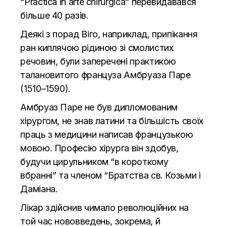
“Practica in arte chirurgica” перевидавався
більше 40 разів.
Деякі з порад Віго, наприклад, припікання
ран киплячою рідиною зі смолистих
речовин, були заперечені практикою
талановитого француза Амбруаза Паре
(1510–1590).
Амбруаз Паре не був дипломованим
хірургом, не знав латини та більшість своїх
праць з медицини написав французькою
мовою. Професію хірурга він здобув,
будучи цирульником “в короткому
вбранні” та членом “Братства св. Козьми і
Даміана.
Лікар здійснив чимало революційних на
той час нововведень, зокрема, й