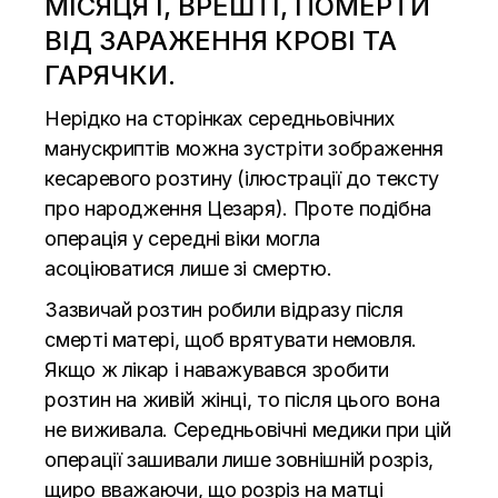
МІСЯЦЯ І, ВРЕШТІ, ПОМЕРТИ
ВІД ЗАРАЖЕННЯ КРОВІ ТА
ГАРЯЧКИ.
Нерідко на сторінках середньовічних
манускриптів можна зустріти зображення
кесаревого розтину (ілюстрації до тексту
про народження Цезаря). Проте подібна
операція у середні віки могла
асоціюватися лише зі смертю.
Зазвичай розтин робили відразу після
смерті матері, щоб врятувати немовля.
Якщо ж лікар і наважувався зробити
розтин на живій жінці, то після цього вона
не виживала. Середньовічні медики при цій
операції зашивали лише зовнішній розріз,
щиро вважаючи, що розріз на матці