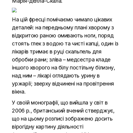
Марія-делла-Скала.
На цій фресці помічаємо чимало цікавих
деталей: на передньому плані хворому з
відкритою раною омивають ноги, поряд
стоять глек з водою та чисті капці, один із
лікарів тримає в руці скальпель для
обробки рани; зліва – медсестра кладе
іншого хворого на білу постільну білизну,
над ним – лікарі оглядають урину в
уржарії; зверху відчинені на провітрення
вікна.
У своїй монографії, що вийшла у світ в
2006 р., британський вчений стверджує,
що на цьому розписі зображено досить
вірогідну картину діяльності