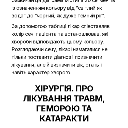
Зазвичай ця діаграма містила 20 сегментів
із означенням кольору від “світлий як
вода” до “чорний, як дуже темний ріг”.
За допомогою таблиці лікар співставляв
колір сечі пацієнта та встановлював, які
хвороби відповідають цьому кольору.
Розглядаючи сечу, лікарі намагалися не
тільки поставити діагноз і призначити
лікування, але й визначити вік, стать і
навіть характер хворого.
ХІРУРГІЯ. ПРО
ЛІКУВАННЯ ТРАВМ,
ГЕМОРОЮ ТА
КАТАРАКТИ