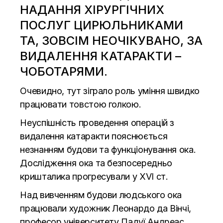
НАДАННЯ ХІРУРГІЧНИХ
ПОСЛУГ ЦИРЮЛЬНИКАМИ
ТА, ЗОВСІМ НЕОЧІКУВАНО, ЗА
ВИДАЛЕННЯ КАТАРАКТИ –
ЧОБОТАРЯМИ.
Очевидно, тут зіграло роль уміння швидко
працювати товстою голкою.
Неуспішність проведення операцій з
видалення катаракти пояснюється
незнанням будови та функціонування ока.
Дослідження ока та безпосередньо
кришталика прогресували у XVI ст.
Над вивченням будови людського ока
працювали художник Леонардо да Вінчі,
професор університету Падуї Андреас