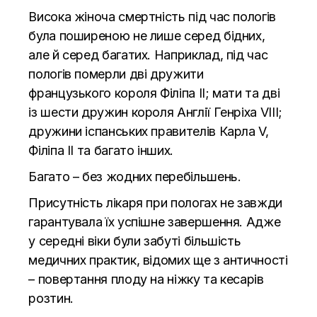
Висока жіноча смертність під час пологів
була поширеною не лише серед бідних,
але й серед багатих. Наприклад, під час
пологів померли дві дружити
французького короля Філіпа ІІ; мати та дві
із шести дружин короля Англії Генріха VIII;
дружини іспанських правителів Карла V,
Філіпа ІІ та багато інших.
Багато – без жодних перебільшень.
Присутність лікаря при пологах не завжди
гарантувала їх успішне завершення. Адже
у середні віки були забуті більшість
медичних практик, відомих ще з античності
– повертання плоду на ніжку та кесарів
розтин.