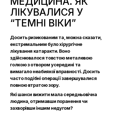
МЕДИЦИНА. ЯК
ЛІКУВАЛИСЯ У
“ТЕМНІ ВІКИ”
Досить ризикованим та, можна сказати,
екстремальним було хірургічне
лікування катаракти. Воно
здійснювалося товстою металевою
голкою з отвором усередині та
вимагало неабиякої вправності. Досить
часто подібні операції завершувалися
повною втратою зору.
Які шанси вижити мала середньовічна
людина, отримавши поранення чи
захворівши іншим недугом?