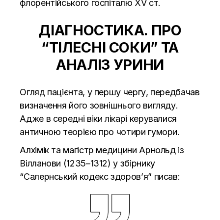
флорентійського госпіталю XV ст.
ДІАГНОСТИКА. ПРО
“ТІЛЕСНІ СОКИ” ТА
АНАЛІЗ УРИНИ
Огляд пацієнта, у першу чергу, передбачав
визначення його зовнішнього вигляду.
Адже в середні віки лікарі керувалися
античною теорією про чотири гумори.
Алхімік та магістр медицини Арнольд із
Вілланови (1235–1312) у збірнику
“Салернський кодекс здоров’я” писав: