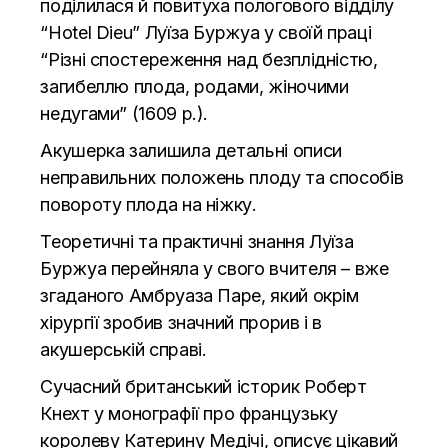
поділилася й повитуха пологового відділу
“Hоtel Dieu” Луїза Буржуа у своїй праці
“Різні спостереження над безплідністю,
загибеллю плода, родами, жіночими
недугами” (1609 р.).
Акушерка залишила детальні описи
неправильних положень плоду та способів
повороту плода на ніжку.
Теоретичні та практичні знання Луїза
Буржуа перейняла у свого вчителя – вже
згаданого Амбруаза Паре, який окрім
хірургії зробив значний прорив і в
акушерській справі.
Сучасний британський історик Роберт
Кнехт у монографії про французьку
королеву Катерину Медічі, описує цікавий