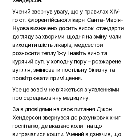
Хендерсон.
Учений звернув увагу, що у правилах ХІV-
го ст. флорентійської лікарні Санта-Марія-
Нуова визначено досить високі стандарти
догляду за хворими: щодня на зміну мали
виходити шість лікарів, медсестри
розносити теплу їжу і навіть вино та
курячий суп, у холодну пору – розжарене
вугілля, змінювати постільну білизну та
провітрювати приміщення.
Усе це зовсім не в’яжеться з уявленнями
про середньовічну медицину.
За відповідями на своє питання Джон
Хендерсон звернувся до рахункових книг
госпіталю, де вказано коли і на що
витрачалися кошти. Учений відзначив, що