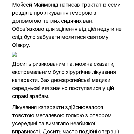
Мойсей Маймонід написав трактат із семи
розділів про лікування геморою з
допомогою теплих сидячих ван.
Обов’язково для зцілення від цієї недуги не
слід було забувати молитися святому
Фіакру.
Досить ризикованим та, можна сказати,
екстремальним було хірургічне лікування
катаракти. Західноєвропейські медики
середньовіччя значно поступалися у цій
справі арабам.
Лікування катаракти здійснювалося
товстою металевою голкою з отвором
усередині та вимагало неабиякої
вправності. Досить часто подібні операції