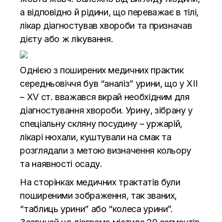
а відповідно й рідини, що переважає в тілі,
лікар діагностував хвороби та призначав
дієту або ж лікування.
Однією з поширених медичних практик
середньовіччя був “аналіз” урини, що у XII
– XV ст. вважався вкрай необхідним для
діагностування хвороби. Урину, зібрану у
спеціальну скляну посудину – уржарій,
лікарі нюхали, куштували на смак та
розглядали з метою визначення кольору
та наявності осаду.
На сторінках медичних трактатів були
поширеними зображення, так званих,
“таблиць урини” або “колеса урини”.