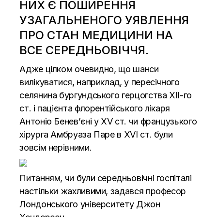
НИХ Є ПОШИРЕННЯ
УЗАГАЛЬНЕНОГО УЯВЛЕННЯ
ПРО СТАН МЕДИЦИНИ НА
ВСЕ СЕРЕДНЬОВІЧЧЯ.
Адже цілком очевидно, що шанси
вилікуватися, наприклад, у пересічного
селянина бургундського герцогства ХІІ-го
ст. і пацієнта флорентійського лікаря
Антоніо Бенев’єні у ХV ст. чи французького
хірурга Амбруаза Паре в ХVI ст. були
зовсім нерівними.
Питанням, чи були середньовічні госпіталі
настільки жахливими, задався професор
Лондонського університету Джон