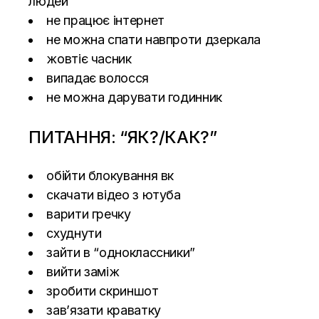
людей
не працює інтернет
не можна спати навпроти дзеркала
жовтіє часник
випадає волосся
не можна дарувати годинник
ПИТАННЯ: “ЯК?/КАК?”
обійти блокування вк
скачати відео з ютуба
варити гречку
схуднути
зайти в “одноклассники”
вийти заміж
зробити скриншот
зав’язати краватку