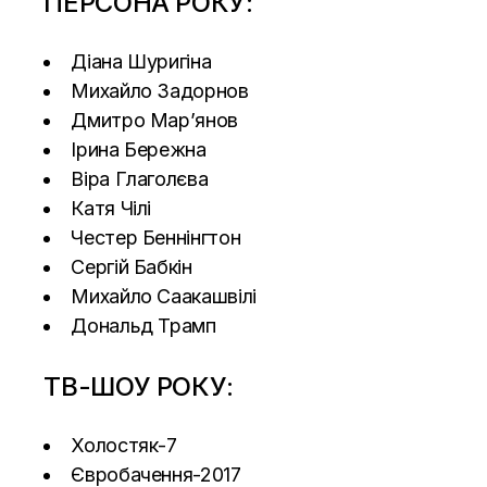
ПЕРСОНА РОКУ:
Діана Шуригіна
Михайло Задорнов
Дмитро Мар’янов
Ірина Бережна
Віра Глаголєва
Катя Чілі
Честер Беннінгтон
Сергій Бабкін
Михайло Саакашвілі
Дональд Трамп
ТВ-ШОУ РОКУ:
Холостяк-7
Євробачення-2017