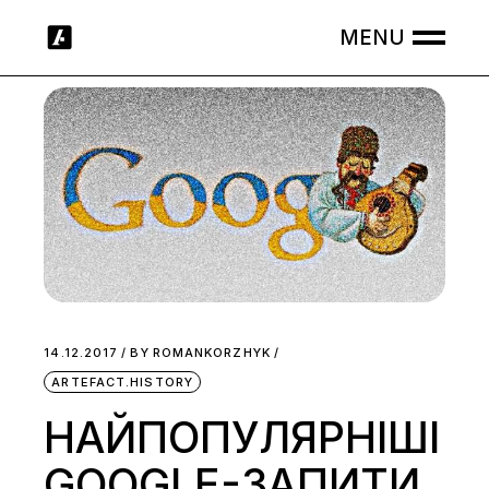
Skip
to
the
content
14.12.2017
BY
ROMANKORZHYK
ARTEFACT.HISTORY
НАЙПОПУЛЯРНІШІ
GOOGLE-ЗАПИТИ