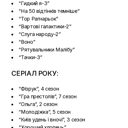
“Гидкий я-3”
“На 50 відтінків темніше”
“Тор Рагнарьок”
“Вартові галактики-2”
“Слуга народу-2”
“Воно”
“Рятувальники Малібу”
“Тачки-3”
СЕРІАЛ РОКУ:
“Фізрук”, 4 сезон
“Гра престолів”, 7 сезон
“Ольга”, 2 сезон
“Молодіжка”, 5 сезон
“Київ удень і вночі”, 3 сезон
“Хороший хлопець”