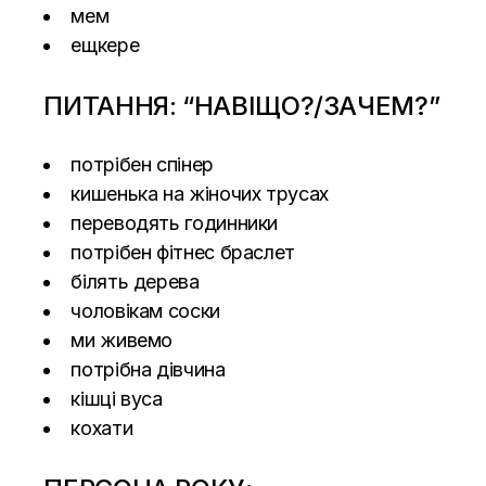
мем
ещкере
ПИТАННЯ: “НАВІЩО?/ЗАЧЕМ?”
потрібен спінер
кишенька на жіночих трусах
переводять годинники
потрібен фітнес браслет
білять дерева
чоловікам соски
ми живемо
потрібна дівчина
кішці вуса
кохати