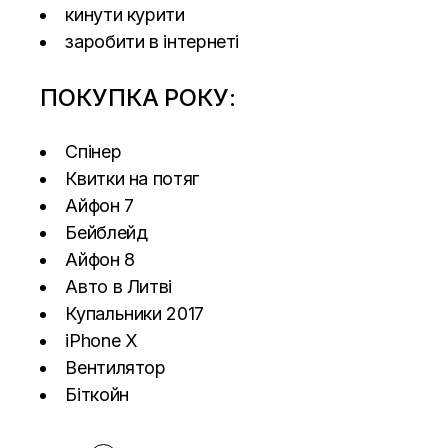
кинути курити
заробити в інтернеті
ПОКУПКА РОКУ:
Спінер
Квитки на потяг
Айфон 7
Бейблейд
Айфон 8
Авто в Литві
Купальники 2017
iPhone X
Вентилятор
Біткойн