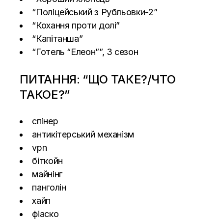
“Поліцейський з Рубльовки-2”
“Кохання проти долі”
“Капітанша”
“Готель “Елеон””, 3 сезон
ПИТАННЯ: “ЩО ТАКЕ?/ЧТО
ТАКОЕ?”
спінер
антикітерський механізм
vpn
біткойн
майнінг
панголін
хайп
фіаско