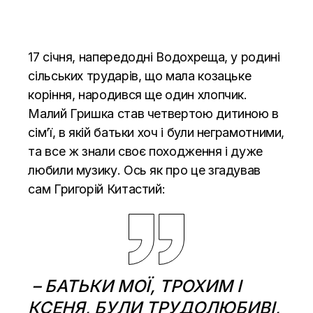
17 січня, напередодні Водохреща, у родині
сільських трударів, що мала козацьке
коріння, народився ще один хлопчик.
Малий Гришка став четвертою дитиною в
сім’ї, в якій батьки хоч і були неграмотними,
та все ж знали своє походження і дуже
любили музику. Ось як про це згадував
сам Григорій Китастий:
– БАТЬКИ МОЇ, ТРОХИМ І
КСЕНЯ, БУЛИ ТРУДОЛЮБИВІ,