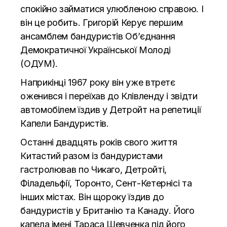
спокійно займатися улюбленою справою. І
він це робить. Григорій Керує першим
ансамблем бандуристів Об’єднання
Демократичної Української Молоді
(ОДУМ).
Наприкінці 1967 року він уже втретє
оженився і переїхав до Клівленду і звідти
автомобілем їздив у Детройт на репетиції
Капели Бандуристів.
Останні двадцять років свого життя
Китастий разом із бандуристами
гастролював по Чикаго, Детройті,
Філадельфії, Торонто, Сент-Кетернісі та
інших містах. Він щороку їздив до
бандуристів у Британію та Канаду. Його
капела імені Тараса Шевченка під його