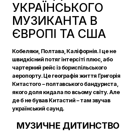
УКРАЇНСЬКОГО
МУЗИКАНТА В
ЄВРОПІ ТА США
Кобеляки, Полтава, Каліфорнія. І це не
швидкісний потяг інтерсіті плюс, або
чартерний рейс із бориспільського
аеропорту. Це географія життя Григорія
Китастого – полтавського бандуриста,
якого доля кидала по всьому світу. Але
де б не бував Китастий – там звучав
український саунд.
МУЗИЧНЕ ДИТИНСТВО