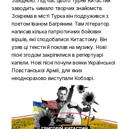
Західною. Під час цього турне Китастий
заводить чимало творчих знайомств.
Зокрема в місті Турка він подружився з
поетом Іваном Багряним. Там літератор
написав кілька патріотичних бойових
віршів, які сподобалися Китастому. Він
узяв ці тексти й поклав на музику. Нові
пісні згодом закріпилися в репертуарі
капели. Нові пісні почули вояки Української
Повстанської Армії, для яких
неодноразово виступали Кобзарі.