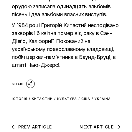
орудою записала одинадцять альбомів
пісень і два альбоми власних виступів.
У 1984 році Григорій Китастий несподівано
захворів і 6 квітня помер від раку в Сан-
Діеґо, Каліфорнії. Похований на
українському православному кладовищі,
побіч церкви-пам’ятника в Баунд-Бруці, в
штаті Нью-Джерсі.
SHARE
ІСТОРІЯ
/
КИТАСТИЙ
/
КУЛЬТУРА
/
США
/
УКРАЇНА
PREV ARTICLE
NEXT ARTICLE