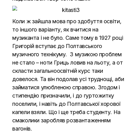
Коли ж зайшла мова про здобуття освіти,
то іншого варіанту, як вчитися на
музиканта і не було. Саме тому в 1927 році
Григорій вступає до Полтавського
музичного технікуму. З музикою проблем
не стало – ноти Гриць ловив на льоту, а от
скласти загальноосвітній курс таки
довелося. Та він подолав усі труднощі, аби
займатися улюбленою справою. Згодом і
стипендію призначили, і до гуртожитку
поселили, і навіть до Полтавської хорової
капели взяли. Що і ще треба студенту. На
смаколики заробляв розвантаженням
вагонів.