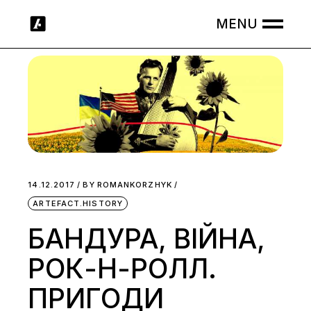
Skip
to
the
content
14.12.2017
BY
ROMANKORZHYK
ARTEFACT.HISTORY
БАНДУРА, ВІЙНА,
РОК-Н-РОЛЛ.
ПРИГОДИ