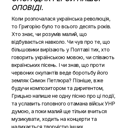
ОПОВІДІ.
Коли розпочалася українська революція,
то Григорію було то всього десять років.
Хто знає, чи розумів малий, що
відбувається навколо. Чи чув про те, що
більшовики вирізають у Полтаві тих, хто
говорить українською мовою, чи співають
вкраїнських пісень. І чи знав, що проти
червоних окупантів веде боротьбу його
земляк Симон Петлюра? Пізніше, вже
будучи композитором та диригентом,
Грицько напише не одну пісню про ці події,
та уславить головного отамана військ УНР
думою, а поки малий ще тільки вчиться
музикувати, ходить на концерти та
надихається творчістю інших.