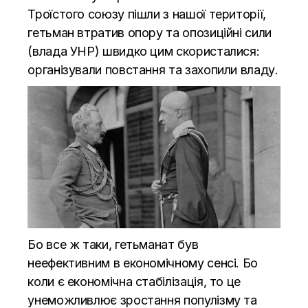
Троїстого союзу пішли з нашої території,
гетьман втратив
опору та опозиційні сили
(влада УНР) швидко цим скористалися:
організували повстання та захопили владу.
Бо все ж таки, гетьманат був
неефективним в економічному сенсі. Бо
коли є економічна стабілізація, то це
унеможливлює зростання популізму та