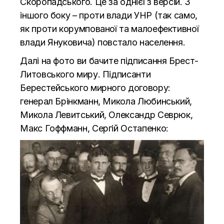
Скоропадського. Це за однієї з версій. З
іншого боку – проти влади УНР (так само,
як проти корумпованої та малоефективної
влади Януковича) повстало населення.
Далі на фото ви бачите підписання Брест-
Литовського миру. Підписанти
Берестейського мирного договору:
генерал Брінкманн, Микола Любинський,
Микола Левитський, Олександр Севрюк,
Макс Гоффманн, Сергій Остапенко: