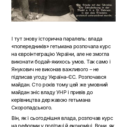
І тут знову історична паралель: влада
«попередників» гетьмана розпочала курс
на євроінтеграцію України, але не змогла
виконати бодай-якихось умов. Так само і
Янукович не виконав важливого – не
підписав угоду Україна-ЄС. Розпочався
майдан. Сто років тому цей же умовний
майдан зніс владу УНР і привів до
керівництва державою гетьмана
Скоропадського.
Він, як і сьогоднішня влада, розпочав курс
на реформи у політиці й економіці. Вони, як