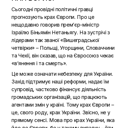
Сьогодні провідні політичні гравці
прогнозують крах Європи. Про це
нещодавно говорив прем’єр-міністр
Ізраїлю Біньямін Нетаньягу. На зустрічі з
лідерами так званої «Вишеградської
четвірки» – Польщі, Угорщини, Словаччини
та Чехії, він сказав, що на Євросоюз чекає
«в’янення і та смерть».
Це може означати небезпеку для України.
Захід підтримує наші реформи, надає їм
супровід, частково фінансує діяльність
громадських організацій, що працюють
агентами змін у країні. Тому крах Європи –
це, свого роду, крах України. Звісно, не у
прямому сенсі. Мова про крах України, яка
йде до Європи, бо у такому випадку – йти