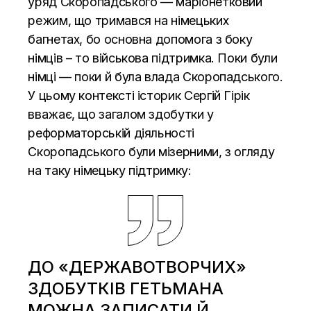
уряд Скоропадського — маріонетковий
режим, що тримався на німецьких
багнетах, бо основна допомога з боку
німців – то військова підтримка. Поки були
німці — поки й була влада Скоропадського.
У цьому контексті історик Сергій
Гірік
вважає, що загалом здобутки у
реформаторській діяльності
Скоропадського були мізерними, з огляду
на таку німецьку підтримку:
ДО «ДЕРЖАВОТВОРЧИХ»
ЗДОБУТКІВ ГЕТЬМАНА
МОЖНА ЗАПИСАТИ Й