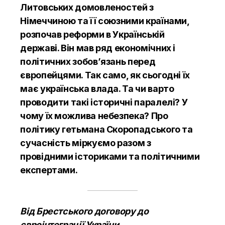
Литовських домовленостей з
Німеччиною та її союзними країнами,
розпочав реформи в Українській
державі. Він мав ряд економічних і
політичних зобов’язань перед
європейцями. Так само, як сьогодні їх
має українська влада. Та чи варто
проводити такі історичні паралелі? У
чому їх можлива небезпека? Про
політику гетьмана Скоропадського та
сучасність міркуємо разом з
провідними істориками та політичними
експертами.
Від Брестського договору до
євроінтеграції України