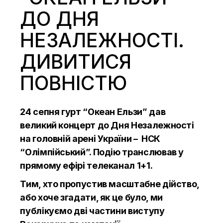
ДО ДНЯ
НЕЗАЛЕЖНОСТІ.
ДИВИТИСЯ
ПОВНІСТЮ
24 сепня гурт “Океан Ельзи” дав
великий концерт до Дня Незалежності
на головній арені України – НСК
“Олімпійський”. Подію транслював у
прямому ефірі телеканал 1+1.
Тим, хто пропустив масштабне дійство,
або хоче згадати, як це було, ми
публікуємо дві частини виступу