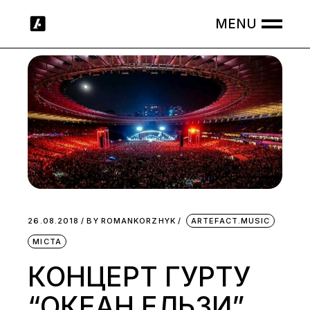
Skip
to
the
content
26.08.2018
BY
ROMANKORZHYK
ARTEFACT.MUSIC
МІСТА
КОНЦЕРТ ГУРТУ
“ОКЕАН ЕЛЬЗИ”