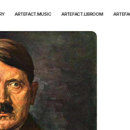
RY
ARTEFACT.MUSIC
ARTEFACT.LIBROOM
ARTEFA
Виконавці
Книги
Альбоми
Письменники
Концерти
Події
тя