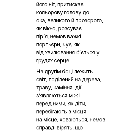
його ніг, притискає
кольорову голову до
ока, великого й прозорого,
як вікно, розсуває
пір’я, немов важкі
портьєри, чує, як
від хвилювання б’ється у
грудях серце.
На другім боці лежить
світ, поділений на дерева,
траву, каміння, дії
з’являються між і
перед ними, як діти,
перебігають з місця
на місце, ховаються, немов
справді вірять, що