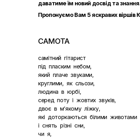
даватиме їм новий досвід та знання
Пропонуємо Вам 5 яскравих віршів 
САМОТА
самітний гітарист
під пласким небом,
який плаче звуками,
круглими, як сльози,
людина в юрбі,
серед поту і жовтих звуків,
двоє в м’якому ліжку,
які доторкаються білими животами
і снять різні сни,
чи я,