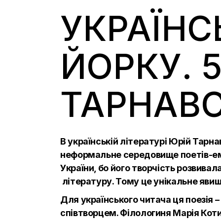
УКРАЇНС
ЙОРКУ. 5
ТАРНАВ
В українській літературі Юрій Тарна
неформальне середовище поетів-еміг
України, бо його творчість розвивал
літературу. Тому це унікальне явищ
Для українського читача ця поезія –
співтворцем. Філологиня Марія Коти