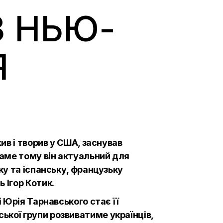
З НЬЮ-
Я
ив і творив у США, заснував
саме тому він актуальний для
ку та іспанську, французьку
 Ігор Котик.
і Юрія Тарнавського стає її
ької групи розвиватиме українців,