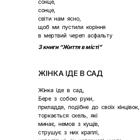
сонце,
сонце,
світи нам ясно,
щоб ми пустили коріння
в мертвий череп асфальту
З книги “Життя в місті”
ЖІНКА ІДЕ В САД
Жінка іде в сад,
Бере з собою руки,
приладдя, подібне до своїх кінцівок,
торкається скель, які
минає, немов з кущів,
струшує з них краплі,