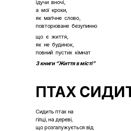
ідучи вночі,
а мої кроки,
як магічне слово,
повторюване безупинно
що є життя,
як не будинок,
повний пустих кімнат
З книги “Життя в місті”
ПТАХ СИДИТ
Сидить птах на
гілці, на дереві,
що розгалужується від