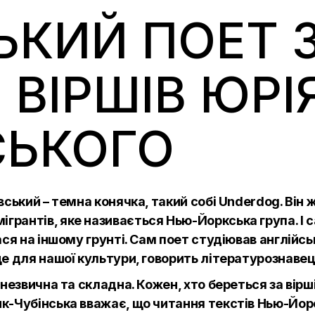
ЬКИЙ ПОЕТ 
 ВІРШІВ ЮРІ
СЬКОГО
вський – темна конячка, такий собі Underdog. Він ж
рантів, яке називається Нью-Йоркська група. І 
ася на іншому грунті. Сам поет студіював англійсь
е для нашої культури, говорить літературознавець
 незвична та складна. Кожен, хто береться за вірш
к-Чубінська вважає, що читання текстів Нью-Йорс