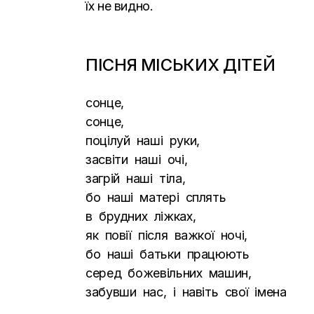
їх не видно.
ПІСНЯ МІСЬКИХ ДІТЕЙ
сонце,
сонце,
поцілуй наші руки,
засвіти наші очі,
загрій наші тіла,
бо наші матері сплять
в брудних ліжках,
як повії після важкої ночі,
бо наші батьки працюють
серед божевільних машин,
забувши нас, і навіть свої імена