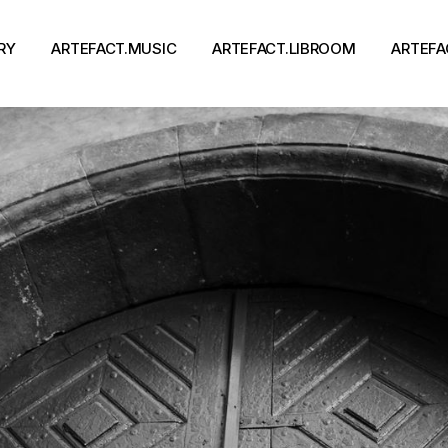
RY
ARTEFACT.MUSIC
ARTEFACT.LIBROOM
ARTEFA
Виконавці
Книги
Альбоми
Письменники
Концерти
Події
тя