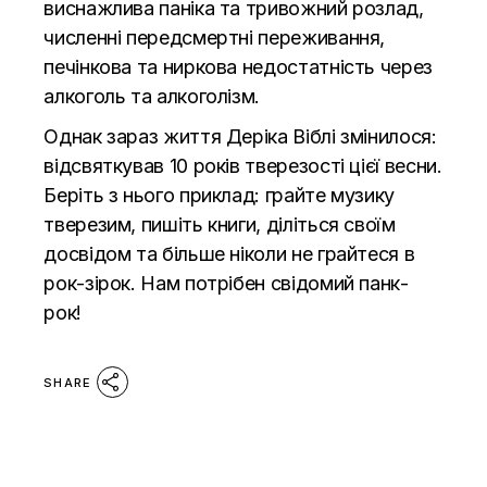
виснажлива паніка та тривожний розлад,
численні передсмертні переживання,
печінкова та ниркова недостатність через
алкоголь та алкоголізм.
Однак зараз життя Деріка Віблі змінилося:
відсвяткував 10 років тверезості цієї весни.
Беріть з нього приклад: грайте музику
тверезим, пишіть книги, діліться своїм
досвідом та більше ніколи не грайтеся в
рок-зірок. Нам потрібен свідомий панк-
рок!
SHARE