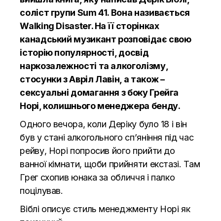
соліст групи Sum 41. Вона називається
Walking Disaster. На її сторінках
канадський музикант розповідає свою
історію популярності, досвід
наркозалежності та алкоголізму,
стосунки з Авріл Лавін, а також –
сексуальні домагання з боку Грейга
Норі, колишнього менеджера бенду.
Одного вечора, коли Деріку було 18 і він
був у стані алкогольного сп’яніння під час
рейву, Норі попросив його прийти до
ванної кімнати, щоби прийняти екстазі. Там
Грег схопив юнака за обличчя і палко
поцілував.
Віблі описує стиль менеджменту Норі як