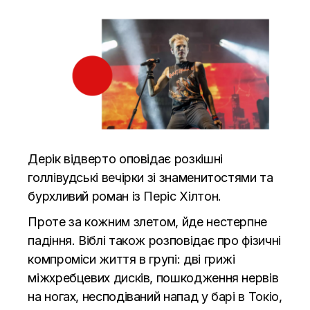
Дерік відверто оповідає розкішні
голлівудські вечірки зі знаменитостями та
бурхливий роман із Періс Хілтон.
Проте за кожним злетом, йде нестерпне
падіння. Віблі також розповідає про фізичні
компроміси життя в групі: дві грижі
міжхребцевих дисків, пошкодження нервів
на ногах, несподіваний напад у барі в Токіо,