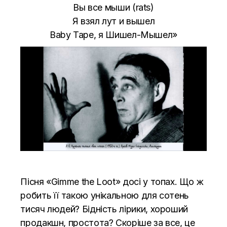
Вы все мыши (rats)
Я взял лут и вышел
Baby Tape, я Шишел-Мышел»
Пісня «
Gimme the Loot» досі у топах. Що ж
робить її такою унікальною для сотень
тисяч людей? Бідність лірики, хороший
продакшн, простота? Скоріше за все, це