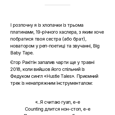
І розпочну я із хлопачки із трьома
платинами, 19-річного хаслера, з яким хоче
побратися твоя сестра (або брат),
новатором у реп-поетиці та звучанні, Big
Baby Tape.
Єгор Ракітін запалив чарти ще у травні
2018, коли вийшов його спільний із
Федуком сингл
«Hustle Tales»
. Приємний
трек із ненапряжним інструменталом:
«..Я считаю гуап, е-е
Counting длится нон-стоп, е-е