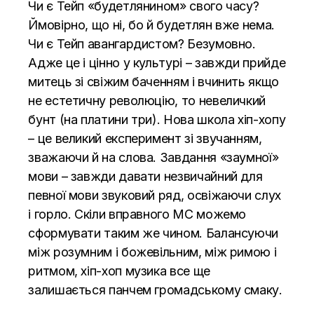
Чи є Тейп «будетлянином» свого часу?
Ймовірно, що ні, бо й будетлян вже нема.
Чи є Тейп авангардистом? Безумовно.
Адже це і цінно у культурі – завжди прийде
митець зі свіжим
баченням і вчинить якщо
не естетичну революцію, то невеличкий
бунт (на платини три). Нова школа хіп-хопу
– це великий експеримент зі звучанням,
зважаючи й на слова. Завдання «заумної»
мови – завжди давати незвичайний для
певної мови звуковий ряд, освіжаючи слух
і горло. Скіли вправного МС можемо
сформувати таким же чином. Балансуючи
між розумним і божевільним, між римою і
ритмом, хіп-хоп музика все ще
залишається панчем громадському смаку.