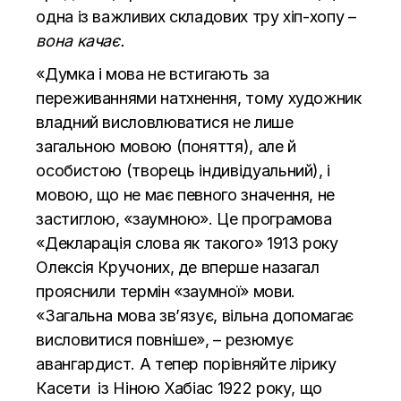
одна із важливих складових тру хіп-хопу –
вона качає.
«Думка і мова не встигають за
переживаннями натхнення, тому художник
владний висловлюватися не лише
загальною мовою (поняття), але й
особистою (творець індивідуальний), і
мовою, що не має певного значення, не
застиглою, «заумною». Це програмова
«Декларація слова як такого» 1913 року
Олексія Кручоних, де вперше назагал
прояснили термін «заумної» мови.
«Загальна мова зв’язує, вільна допомагає
висловитися повніше», – резюмує
авангардист. А тепер порівняйте лірику
Касети із Ніною Хабіас 1922 року, що