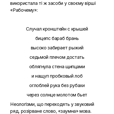
використала ті ж засоби у своєму вірші
«Рабочему»
:
Случал кронштейн с крышей
бицепс бараб брань
высоко забирает рыжий
седьмой плечом достать
облягнула стена щипцами
и нащуп пробковый лоб
оглоблей рука без рубахи
через солнце молотом бьет
Неологізми, що переходять у звуковий
ряд, розірване слово, «заумна» мова.