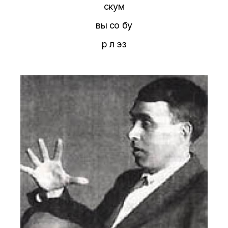
скум
вы со бу
р л эз