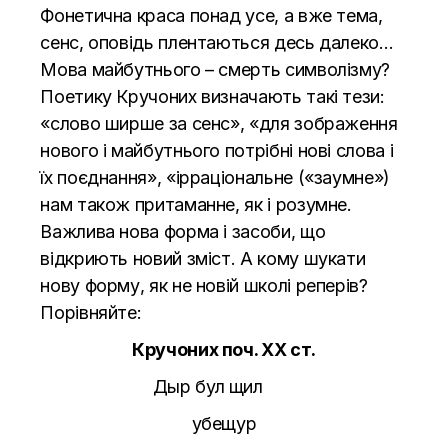
Фонетична краса понад усе, а вже тема,
сенс, оповідь плентаються десь далеко…
Мова майбутнього – смерть символізму?
Поетику Кручоних визначають такі тези
:
«слово ширше за сенс», «для зображення
нового і майбутнього потрібні нові слова і
їх поєднання», «ірраціональне («заумне»)
нам також притаманне, як і розумне.
Важлива нова форма і засоби, що
відкриють новий зміст. А кому шукати
нову форму, як не новій школі реперів?
Порівняйте:
Кручоних поч. ХХ ст.
Дыр бул щил
убещур