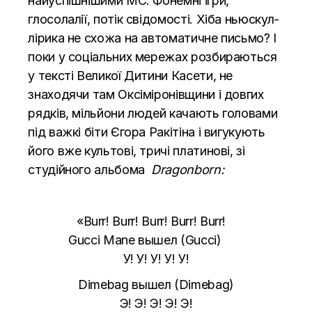
найуспішнішими МС. Фонемні ігри,
глосолалії, потік свідомості. Хіба ньюскул-
лірика не схожа на автоматичне письмо? І
поки у соціальних мережах розбираються
у тексті Великої Дитини Касети, не
знаходячи там Оксіміронівщини і довгих
рядків, мільйони людей качають головами
під важкі біти Єгора Ракітіна і вигукують
його вже культові, тричі платинові, зі
студійного альбома
Dragonborn
:
«Burr! Burr! Burr! Burr! Burr!
Gucci Mane вышел (Gucci)
У! У! У! У! У!
Dimebag вышел (Dimebag)
Э! Э! Э! Э! Э!