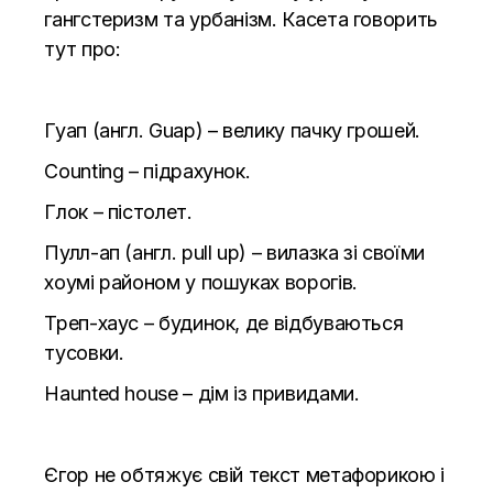
гангстеризм та урбанізм. Касета говорить
тут про:
Гуап (англ. Guap)
– велику пачку грошей.
Counting – підрахунок.
Глок – пістолет.
Пулл-ап (англ.
pull up
)
– вилазка зі своїми
хоумі районом у пошуках ворогів.
Треп-хаус – будинок, де відбуваються
тусовки.
Haunted house – дім із привидами.
Єгор не обтяжує свій текст метафорикою і