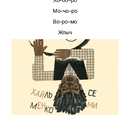
Хо–бо–ро
Мо–чо–ро
Во–ро–мо
Жлыч