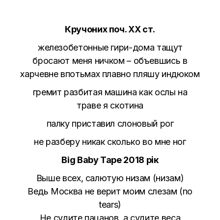
Кручоних поч. ХХ ст.
железобетонные гири-дома тащут
бросают меня ничком – объевшись в
харчевне впотьмах плавно пляшу индюком
гремит разбитая машина как ослы на
траве я скотина
палку приставил слоновый рог
не разберу никак сколько во мне ног
Big Baby Tape 2018 рік
Выше всех, салютую низам (низам)
Ведь Москва не верит моим слезам (no
tears)
Не судите пацанов, а судите веса