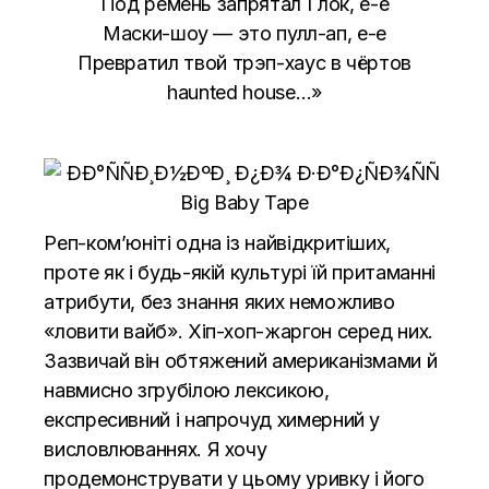
Под ремень запрятал Глок, е-е
Маски-шоу — это пулл-ап, е-е
Превратил твой трэп-хаус в чёртов
haunted house…»
Реп-ком’юніті одна із найвідкритіших,
проте як і будь-якій культурі їй притаманні
атрибути, без знання яких неможливо
«ловити вайб». Хіп-хоп-жаргон серед них.
Зазвичай він обтяжений американізмами й
навмисно згрубілою лексикою,
експресивний і напрочуд химерний у
висловлюваннях. Я хочу
продемонструвати у цьому уривку і його