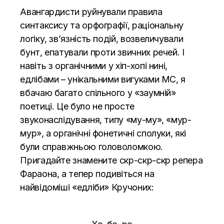
Авангардисти руйнували правила
синтаксису та орфографії, раціональну
логіку, зв’язність подій, возвеличували
бунт, епатували проти звичних речей. І
навіть з органічними у хіп-хопі нині,
едлібами – унікальними вигуками МС, я
вбачаю багато спільного у «заумній»
поетиці. Це було не просте
звуконаслідування, типу «му-му», «мур-
мур», а органічні фонетичні сполуки, які
були справжньою головоломкою.
Пригадайте знамените скр-скр-скр репера
Фараона, а тепер подивіться на
найвідоміші «едліби» Кручоних: