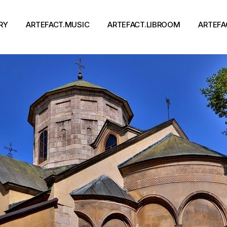
RY
ARTEFACT.MUSIC
ARTEFACT.LIBROOM
ARTEFA
Виконавці
Книги
Альбоми
Письменники
Концерти
Події
тя