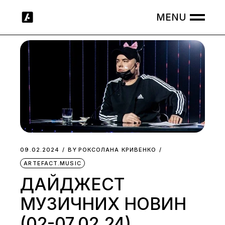
Skip
to
the
content
09.02.2024
BY
РОКСОЛАНА КРИВЕНКО
ARTEFACT.MUSIC
ДАЙДЖЕСТ
МУЗИЧНИХ НОВИН
(02-07.02.24)