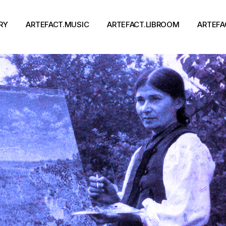
RY
ARTEFACT.MUSIC
ARTEFACT.LIBROOM
ARTEFA
Виконавці
Книги
Альбоми
Письменники
Концерти
Події
тя