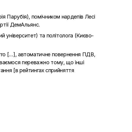
я Парубія), помічником нардепів Лесі
артії ДемАльянс.
й університет) та політолога (Києво-
rro […], автоматичне повернення ПДВ,
осуваємося переважно тому, що інші
тання [в рейтингах сприйняття