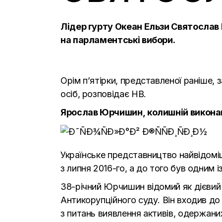
Лідер гурту Океан Ельзи Святослав 
на парламентські вибори.
Орім п’ятірки, представленої раніше,
осіб, розповідає
НВ.
Ярослав Юрчишин,
колишній виконав
Українське представництво найвідомі
з липня 2016-го, а до того був одним із
38-річний Юрчишин відомий як дієвий 
Антикорупційного суду. Він входив д
з питань виявлення активів, одержаних