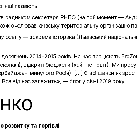
 інші падають
був радником секретаря РНБО (на той момент — Андрі
також очолював київську територіальну організацію п
 освіту — зокрема історика (Львівський національни
 досягнень 2014−2015 років. На нас працюють ProZo
досконалі), відкриті бюджети (хай і не повні). Ми пр
рбайджан, минулого Росія). […] Є всі шанси як зрос
ки. Все від нас залежить», —
блог
у січні 2019 року.
ЕНКО
 розвитку та торгівлі