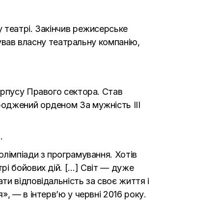
 театрі. Закінчив режисерське
нував власну театральну компанію,
орпусу Правого сектора. Став
оджений орденом За мужність ІІІ
.
олімпіади з програмування. Хотів
рі бойових дій. […] Світ — дуже
и відповідальність за своє життя і
я», — в
інтерв’ю
у червні 2016 року.