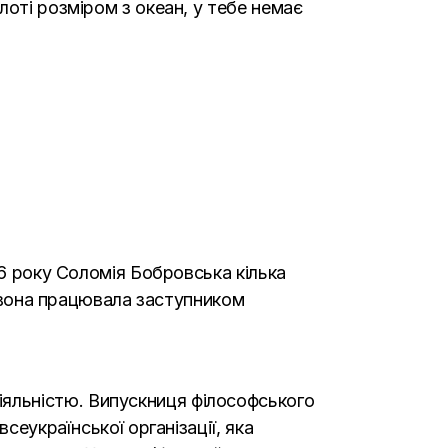
оті розміром з океан, у тебе немає
16 року Соломія Бобровська кілька
о вона працювала заступником
яльністю. Випускниця філософського
сеукраїнської організації, яка