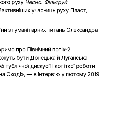
кого руху
Чесно. Фільтруй
айактивніших учасниць руху Пласт,
їни з гуманітарних питань Олександра
римо про Північний потік-2
можуть бути Донецька й Луганська
 публічної дискусії і копіткої роботи
 на Сході», — в
інтерв’ю
у лютому 2019