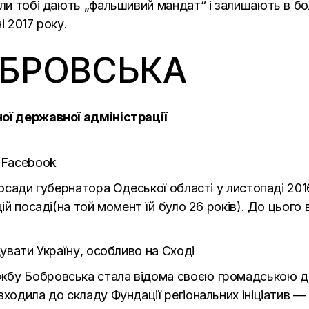
оли тобі дають „фальшивий мандат“ і залишають в бол
і 2017 року.
ОБРОВСЬКА
ної державної адміністрації
a Facebook
 посади губернатора Одеської області у листопаді 20
цій посаді(на той момент їй було 26 років). До цьог
дувати Україну, особливо на Сході
жбу Бобровська стала відома своєю громадською ді
ходила до складу Фундації регіональних ініціатив — в