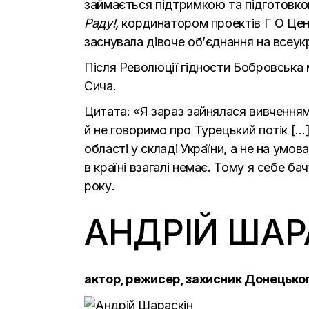
займається підтримкою та підготовко
Раду!,
кординатором проектів Г О Це
заснувала дівоче об’єднання на всеукр
Після Революції гідности Бобровська 
Сича.
Цитата: «Я зараз зайнялася вивченням
й не говоримо про Турецький потік [
області у складі України, а не на умов
в країні взагалі немає. Тому я себе ба
року.
АНДРІЙ ШАР
актор, режисер, захисник Донецько