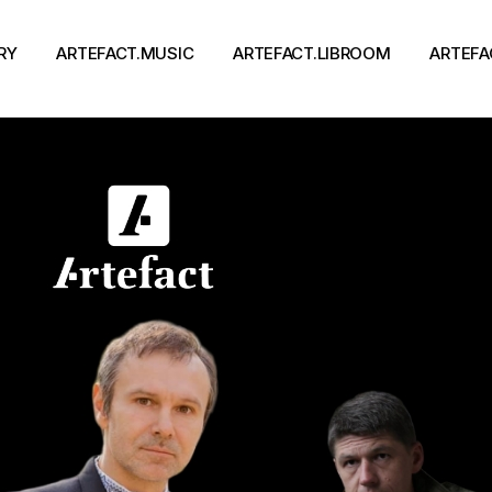
RY
ARTEFACT.MUSIC
ARTEFACT.LIBROOM
ARTEFA
Виконавці
Книги
Альбоми
Письменники
Концерти
Події
тя