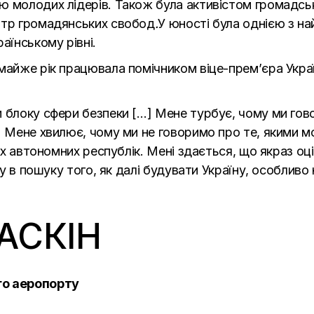
ю молодих лідерів. Також була активістом громадсь
нтр громадянських свобод
.
У юності була однією з н
аїнському рівні.
майже рік працювала помічником віце-прем’єра Укра
 блоку сфери безпеки […] Мене турбує, чому ми гово
…] Мене хвилює, чому ми не говоримо про те, якими 
ах автономних республік. Мені здається, що якраз оцієї
чу в пошуку того, як далі будувати Україну, особливо
АСКІН
го аеропорту