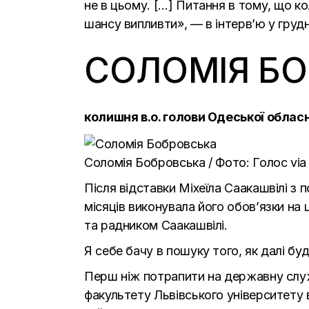
не в цьому. […] Питання в тому, що к
шансу випливти», — в
інтерв’ю
у грудн
СОЛОМІЯ Б
колишня в.о. голови Одеської облас
Соломія Бобровська / Фото: Голос vi
Після відставки Міхеїла Саакашвілі з
місяців виконувала його обов’язки на 
та радником Саакашвілі.
Я себе бачу в пошуку того, як далі бу
Перш ніж потрапити на державну слу
факультету Львівського університету в