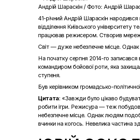
Андрій Шараскін / Фото: Андрій Шарас
41-річний Андрій Шараскін народився
відділення Київського університету те
працював режисером. Створив мережу 
Світ — дуже небезпечне місце. Однак
На початку серпня 2014-го записався
командиром бойової роти, яка захища
ступеня.
Був керівником громадсько-політично
Цитата
: «Завжди було цікаво будуват
робити ігри. Режисура — теж побудова
небезпечне місце. Однак людям подоба
вчинки на когось. Невелика частина 