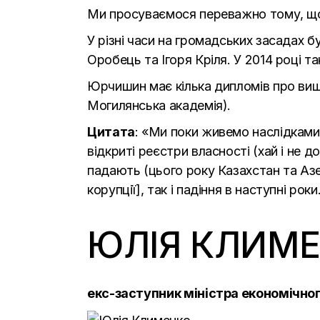
Ми просуваємося переважно тому, що
У різні часи на громадських засадах 
Оробець та Ігоря Кріля. У 2014 році 
Юрчишин має кілька дипломів про вищу
Могилянська академія).
Цитата
: «Ми поки живемо наслідками
відкриті реєстри власності (хай і не 
падають (цього року Казахстан та Азе
корупції], так і падіння в наступні ро
ЮЛІЯ КЛИМ
екс-заступник міністра економічного