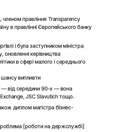
, членом правління Transparency
раїну в правлінні Європейського банку
івлі і була заступником міністра
, оновленні керівництва
ітики в сфері малого і середнього
є шансу випливти
 — від середини 90-х — вона
Exchange, JSC Slavutich тощо.
також диплом магістра бізнес-
 проблема [роботи на держслужбі]