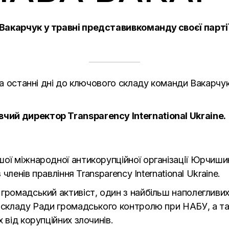
Вакарчук у травні
представив
команду своєї партії
 за останні дні до ключового складу команди Вакарчу
чий директор Transparency International Ukraine.
шої міжнародної антикорупційної організації Юрчиши
 членів правління Transparency International Ukraine.
громадський активіст, один з найбільш наполегливих
о складу Ради громадського контролю при НАБУ, а т
 від корупційних злочинів.