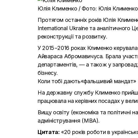
Юлія Клименко / Фото: Юлія Клименко
Протягом останніх років Юлія Клименк
International Ukraine та аналітичного
реконструкції та розвитку.
У 2015−2016 роках Клименко керувала 
Айвараса Абромавичуса. Брала участь
департаментів, — а також у запровадже
бізнесу.
Коли тобі дають«фальшивий мандат» і
На державну службу Клименко прийшла
працювала на керівних посадах у велик
Вищу освіту (економіка та політичні 
адміністрування (МВА).
Цитата:
«20 років роботи в українсь