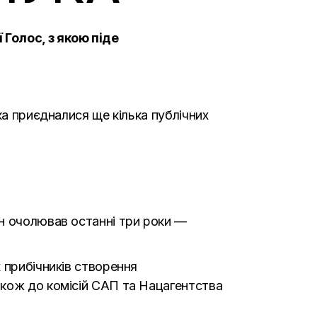
 Голос, з якою піде
ка приєдналися ще кілька публічних
н очолював останні три роки —
 прибічників створення
акож до комісій САП та Нацагентства