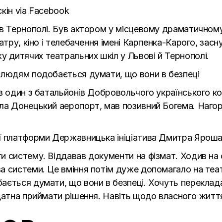
кін via Facebook
 в Тернополі. Був актором у місцевому драматичному
атру, кіно і телебачення імені Карпенка-Карого, зас
дитячих театральних шкіл у Львові й Тернополі.
 людям подобається думати, що вони в безпеці
 в один з батальйонів Добровольчого українського к
ла Донецький аеропорт, мав позивний Богема. Нагор
ї платформи Державницька ініціатива Дмитра Яроша
и систему. Віддавав документи на фізмат. Ходив на 
 системи. Це вміння потім дуже допомагало на теат
ється думати, що вони в безпеці. Хочуть перекладат
здатна приймати рішення. Навіть щодо власного житт