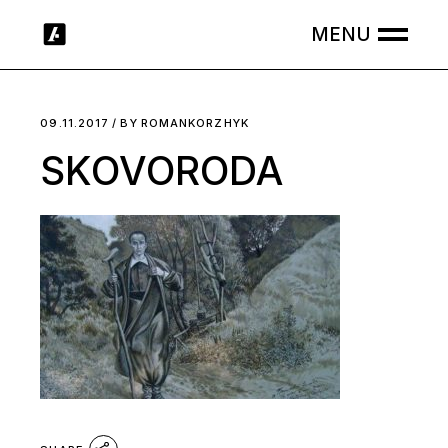
Skip
to
the
content
09.11.2017
BY
ROMANKORZHYK
SKOVORODA