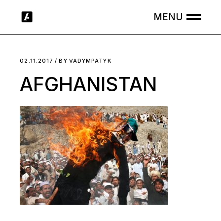
Skip
to
the
content
02.11.2017
BY
VADYMPATYK
AFGHANISTAN