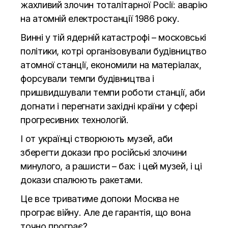
жахливий злочин тоталітарної Росії: аварію
на атомній електростанції 1986 року.
Винні у тій ядерній катастрофі – московські
політики, котрі організовували будівництво
атомної станції, економили на матеріалах,
форсували темпи будівництва і
пришвидшували темпи роботи станції, аби
догнати і перегнати західні країни у сфері
прогресивних технологій.
І от українці створюють музей, аби
зберегти докази про російські злочини
минулого, а рашисти – бах: і цей музей, і ці
докази спалюють ракетами.
Це все триватиме допоки Москва не
програє війну. Але де гарантія, що вона
точно програє?