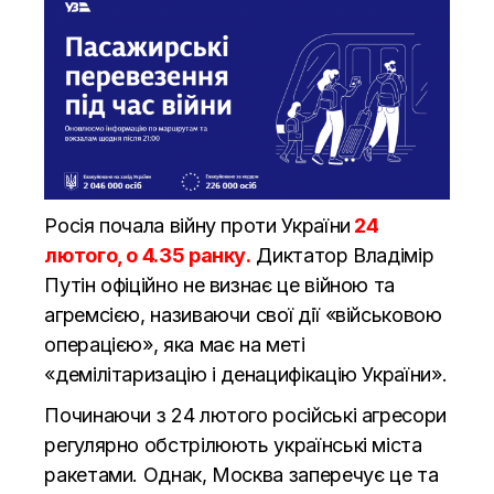
Росія почала війну проти України
24
лютого, о 4.35 ранку
.
Диктатор Владімір
Путін офіційно не визнає це війною та
агремсією, називаючи свої дії «військовою
операцією», яка має на меті
«демілітаризацію і денацифікацію України».
Починаючи з 24 лютого російські агресори
регулярно обстрілюють українські міста
ракетами. Однак, Москва заперечує це та