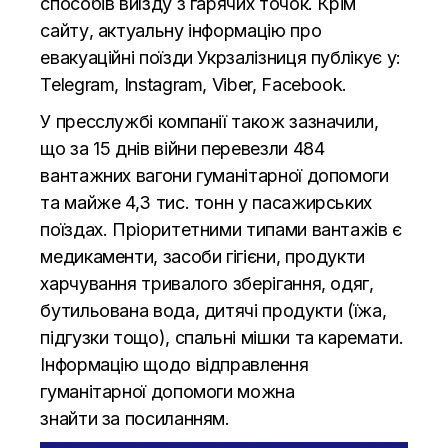
способів виїзду з гарячих точок. Крім
сайту, актуальну інформацію про
евакуаційні поїзди Укрзалізниця публікує у:
Telegram
,
Instagram
,
Viber
,
Facebook
.
У пресслужбі компанії також зазначили
,
що за 15 днів війни перевезли 484
вантажних вагони гуманітарної допомоги
та майже 4,3 тис. тонн у пасажирських
поїздах. Пріоритетними типами вантажів є
медикаменти, засоби гігієни, продукти
харчування тривалого зберігання, одяг,
бутильована вода, дитячі продукти (їжа,
підгузки тощо), спальні мішки та каремати.
Інформацію щодо відправлення
гуманітарної допомоги можна
знайти
за посиланням
.