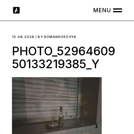
Skip
to
the
content
15.06.2026
BY
ROMANKORZHYK
PHOTO_52964609
50133219385_Y