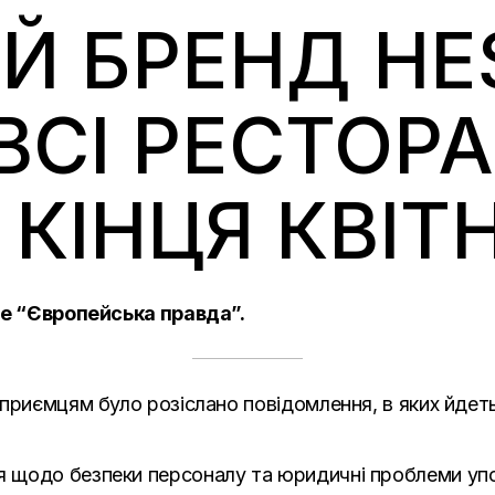
Й БРЕНД HE
ВСІ РЕСТОР
 КІНЦЯ КВІТ
ше “Європейська правда”.
дприємцям було розіслано повідомлення, в яких йдет
щодо безпеки персоналу та юридичні проблеми упов