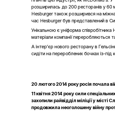
розширилась до 200 ресторанів у 60 мі
Hesburger також розширився на міжнар
час Hesburger був представлений в Сир
Унікальною є уніформа співробітника 
матеріали компанії переробляються 
А інтер’єр нового ресторану в Гельсін
сидіти на перероблених бочках із-під 
20 лютого 2014 року росія почала ві
11 квітня 2014 року сили спеціальни
захопили райвідділ міліції у місті С
продовжила неоголошену війну проти