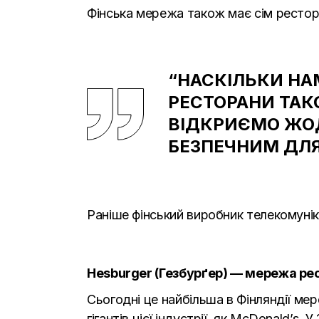
Фінська мережа також має сім рестора
“НАСКІЛЬКИ НАМ
РЕСТОРАНИ ТАКО
ВІДКРИЄМО ЖОД
БЕЗПЕЧНИМ ДЛЯ 
Раніше фінський виробник телекомунік
Hesburger (Гезбурґер) — мережа рест
Сьогодні це найбільша в Фінляндії мер
гігантів цієї індустрії, як McDonald’s.