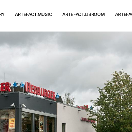
RY
ARTEFACT.MUSIC
ARTEFACT.LIBROOM
ARTEFA
Виконавці
Книги
Альбоми
Письменники
Концерти
Події
тя