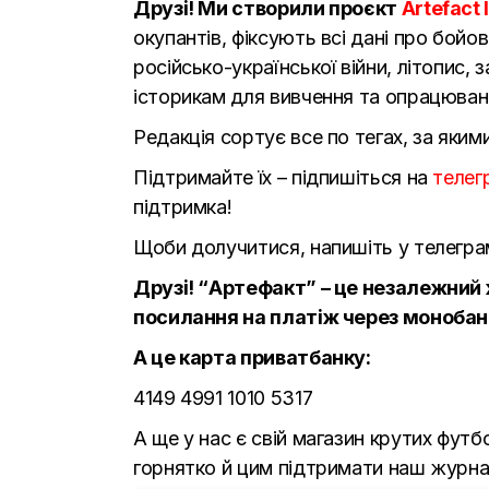
Друзі! Ми створили проєкт
Artefact 
окупантів, фіксують всі дані про бойов
російсько-української війни, літопис, 
історикам для вивчення та опрацюван
Редакція сортує все по тегах, за яким
Підтримайте їх – підпишіться на
телег
підтримка!
Щоби долучитися, напишіть у телегра
Друзі! “Артефакт” – це незалежний 
посилання на платіж через монобан
А це карта приватбанку:
4149 4991 1010 5317
А ще у нас є свій магазин крутих фут
горнятко й цим підтримати наш журна