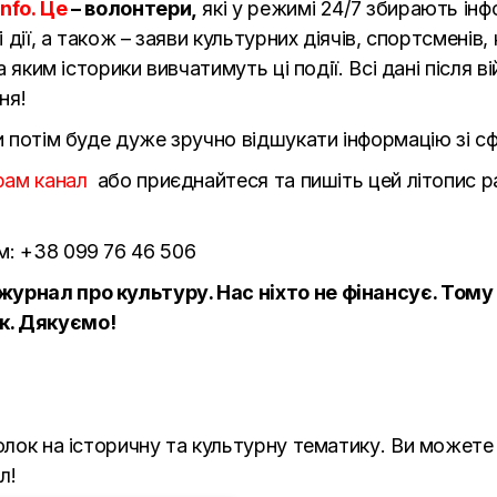
Info. Це
– волонтери,
які у режимі 24/7 збирають інф
і дії, а також – заяви культурних діячів, спортсменів
за яким історики вивчатимуть ці події. Всі дані після
ня!
и потім буде дуже зручно відшукати інформацію зі сф
рам канал
або приєднайтеся та пишіть цей літопис р
м: +38 099 76 46 506
журнал про культуру. Нас ніхто не фінансує. Тому
к. Дякуємо!
болок на історичну та культурну тематику. Ви может
л!