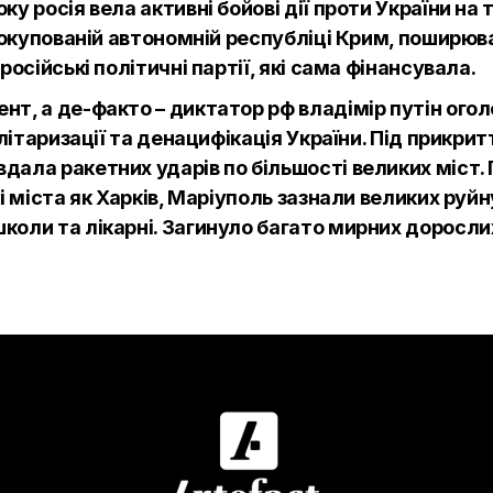
ку росія вела активні бойові дії проти України н
 в окупованій автономній республіці Крим, поширю
російські політичні партії, які сама фінансувала.
нт, а де-факто – диктатор рф владімір путін ого
мілітаризації та денацифікація України. Під прикри
ала ракетних ударів по більшості великих міст. П
кі міста як Харків, Маріуполь зазнали великих ру
коли та лікарні. Загинуло багато мирних доросли