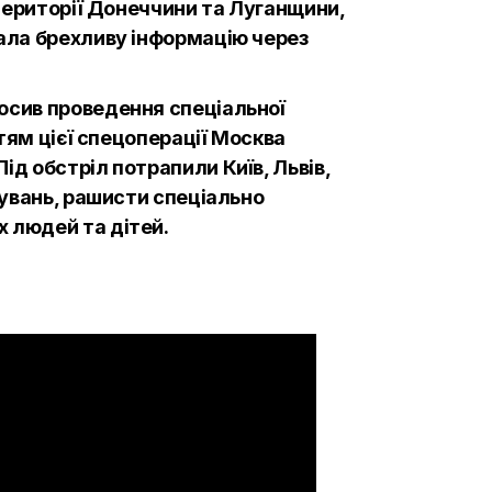
а території Донеччини та Луганщини,
вала брехливу інформацію через
лосив проведення спеціальної
ттям цієї спецоперації Москва
ід обстріл потрапили Київ, Львів,
йнувань, рашисти спеціально
х людей та дітей.