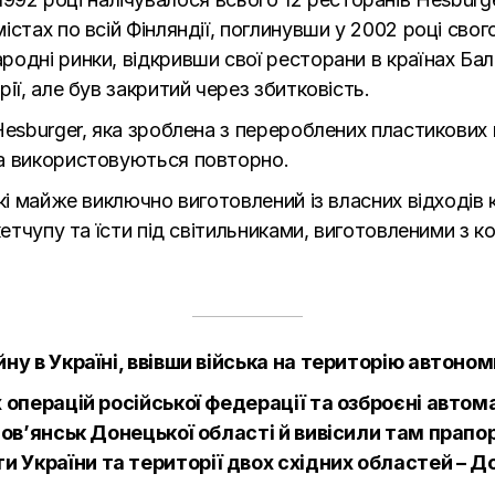
стах по всій Фінляндії, поглинувши у 2002 році свого
одні ринки, відкривши свої ресторани в країнах Бал
ії, але був закритий через збитковість.
Hesburger, яка зроблена з перероблених пластикових 
та використовуються повторно.
кі майже виключно виготовлений із власних відходів 
кетчупу та їсти під світильниками, виготовленими з 
йну в Україні, ввівши війська на територію автоно
х операцій російської федерації та озброєні авто
лов’янськ Донецької області й вивісили там прапор 
 України та території двох східних областей – До