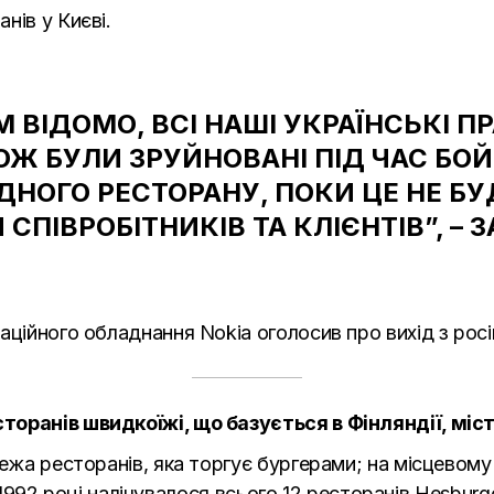
нів у Києві.
 ВІДОМО, ВСІ НАШІ УКРАЇНСЬКІ П
Ж БУЛИ ЗРУЙНОВАНІ ПІД ЧАС БОЙ
НОГО РЕСТОРАНУ, ПОКИ ЦЕ НЕ БУ
СПІВРОБІТНИКІВ ТА КЛІЄНТІВ”, – 
аційного обладнання Nokia оголосив про вихід з росі
оранів швидкоїжі, що базується в Фінляндії, міст
ежа ресторанів, яка торгує бургерами; на місцевому 
 У 1992 році налічувалося всього 12 ресторанів Hesbur