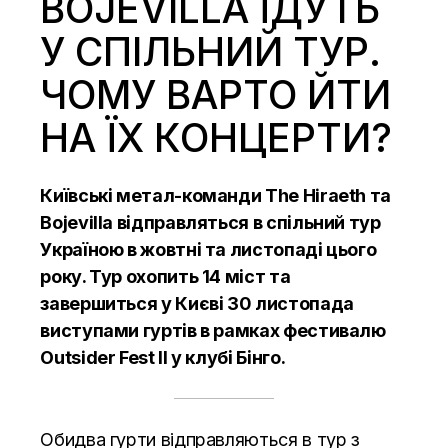
BOJEVILLA ЇДУТЬ
У СПІЛЬНИЙ ТУР.
ЧОМУ ВАРТО ЙТИ
НА ЇХ КОНЦЕРТИ?
Київські метал-команди The Hiraeth та
Bojevilla відправляться в спільний тур
Україною в жовтні та листопаді цього
року. Тур охопить 14 міст та
завершиться у Києві 30 листопада
виступами гуртів в рамках фестивалю
Outsider Fest II у клубі Бінго.
Обидва гурти відправляються в тур з