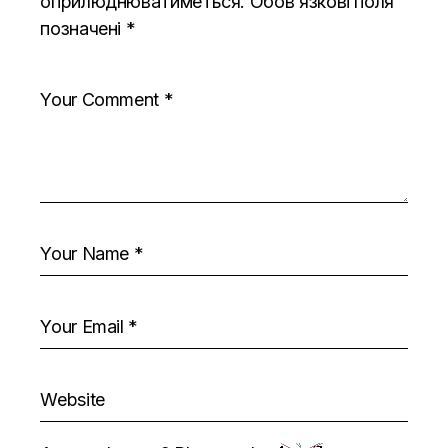
оприлюднюватиметься.
Обов’язкові поля
позначені
*