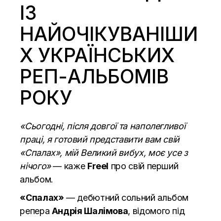
ІЗ
НАЙОЧІКУВАНІШИ
Х УКРАЇНСЬКИХ
РЕП-АЛЬБОМІВ
РОКУ
«Сьогодні, після довгої та наполегливої
праці, я готовий представити вам свій
«Спалах», мій Великий вибух, моє усе з
нічого»
— каже
Freel
про свій перший
альбом.
«Спалах»
— дебютний сольний альбом
репера
Андрія Шалімова
, відомого під