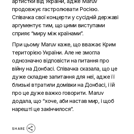
артистки від України, адже Maruv
продовжує гастролювати Росією.
Співачка свої концерти у сусідній державі
аргументує тим, що цими виступами
сприяє “миру між країнами”.
При цьому
Maruv каже, що вважає Крим
територією України
. Але
не змогла
однозначно відповісти на питання про
війну на Донбасі
. Співачка сказала, що це
дуже складне запитання для неї, адже її
близькі втратили домівки на Донбасі, і їй
про це дуже важко говорити. Maruv
додала, що “хоче, аби настав мир, і щоб
нарешті це закінчилося”.
SHARE