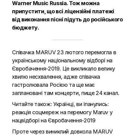
Warner Music Russia. Тож можна
припустити, що всі ліцензійні платежі
від виконання пісні підуть до російського
бюджету.
Співачка
MARUV 23 лютого перемогла
в
українському національному відборі на
Євробачення-2019. Це викликало велику
хвилю несхвалення, адже співачка
гастролювала Росією та ще має
заплановані там концерти, пище
24 канал.
Читайте також:
Українці, ви іпанулись:
реакція соцмереж на перемогу Maruv у
нацвідборі на Євробачення-2019
Проте через виниклий довкола MARUV