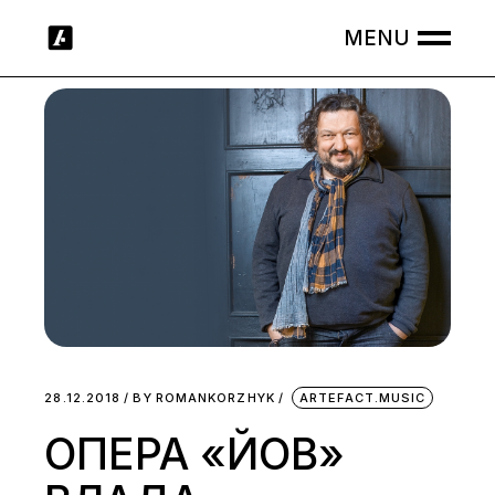
Skip
to
the
content
28.12.2018
BY
ROMANKORZHYK
ARTEFACT.MUSIC
ОПЕРА «ЙОВ»