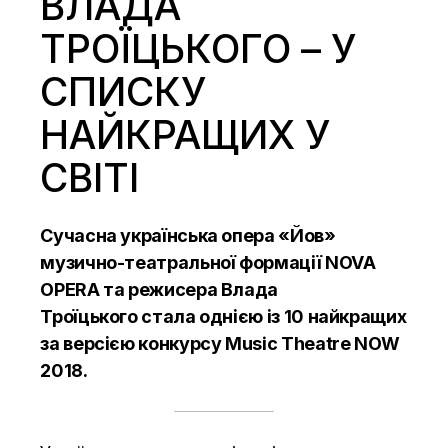
ВЛАДА
ТРОЇЦЬКОГО – У
СПИСКУ
НАЙКРАЩИХ У
СВІТІ
Сучасна українська опера «Йов»
музично-театральної формації NOVA
OPERA та режисера Влада
Троїцького
стала
однією із 10 найкращих
за версією конкурсу Music Theatre NOW
2018.