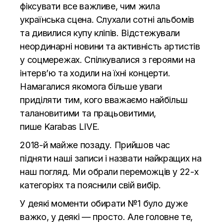
фіксувати все важливе, чим жила
українська сцена. Слухали сотні альбомів
та дивилися купу кліпів. Відстежували
неординарні новини та активність артистів
у соцмережах. Спілкувалися з героями на
інтерв’ю та ходили на їхні концерти.
Намагалися якомога більше уваги
приділяти тим, кого вважаємо найбільш
талановитими та працьовитими,
пише
Karabas LIVE.
2018-й майже позаду. Прийшов час
підняти наші записи і назвати найкращих на
наш погляд. Ми обрали переможців у 22-х
категоріях та пояснили свій вибір.
У деякі моменти обирати №1 було дуже
важко, у деякі — просто. Але головне те,