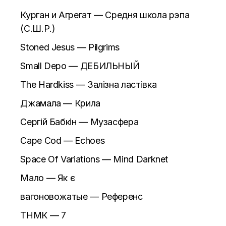
Курган и Агрегат — Средня школа рэпа
(С.Ш.Р.)
Stoned Jesus — Pilgrims
Small Depo — ДЕБИЛЬНЫЙ
The Hardkiss — Залізна ластівка
Джамала — Крила
Сергій Бабкін — Музасфера
Cape Cod — Echoes
Space Of Variations — Mind Darknet
Мало — Як є
вагоновожатые — Референс
ТНМК — 7