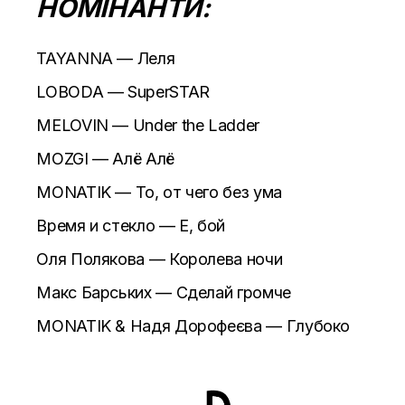
НОМІНАНТИ:
TAYANNA — Леля
LOBODA — SuperSTAR
MELOVIN — Under the Ladder
MOZGI — Алё Алё
MONATIK — То, от чего без ума
Время и стекло — Е, бой
Оля Полякова — Королева ночи
Макс Барських — Сделай громче
MONATIK & Надя Дорофеєва — Глубоко