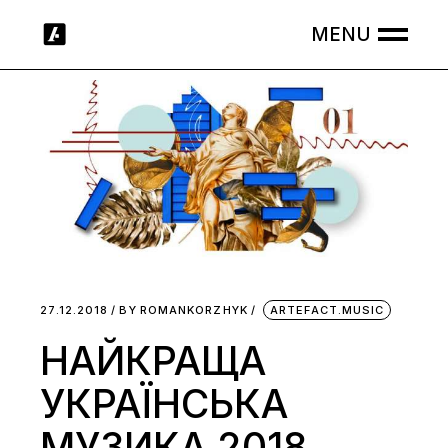
Skip
to
the
content
27.12.2018
BY
ROMANKORZHYK
ARTEFACT.MUSIC
НАЙКРАЩА
УКРАЇНСЬКА
МУЗИКА 2018.