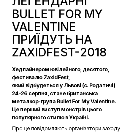
ЛЕГЕНДАРНІ
BULLET FOR MY
VALENTINE
ПРИЇДУТЬ НА
ZAХIDFEST-2018
Хедлайнером ювілейного, десятого,
фестивалю ZaхidFest,
який відбудеться у Львові (с. Родатичі)
24-26 серпня, стане британська
металкор-група Bullet For My Valentine.
Це перший виступ монстрів цього
популярного стилю в Україні.
Про це повідомляють організатори заходу