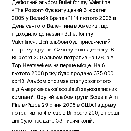
Дебютний альбом Bullet for my Valentine
«The Poison» був випущений 3 жовтня
2005 у Великій Британії і 14 лютого 2006 в
День святого Валентина в Америці, що
підходило до назви «Bullet for my
Valentine». Цей альбом був присвячений
старому другові Симону Рою Деннінгу. В
Billboard 200 альбом потрапив на 128, а в
Top Heatseekers на перше місце. На 6
лютого 2008 року було продано 375 000
копій. Альбом отримав статус золотого
від Американської асоціації звукозаписних
компаній. Другий альбом групи Scream Aim
Fire вийшов 29 січня 2008 в США і відразу
потрапив на 4 місце в Billboard 200, в перші
дні було продано 53 тисячі копій.