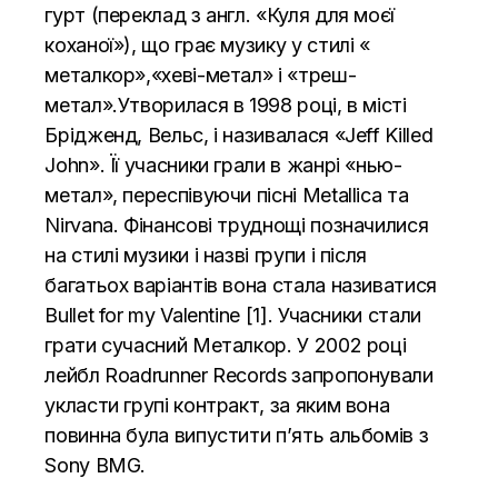
гурт (переклад з англ. «Куля для моєї
коханої»), що грає музику у стилі «
металкор»,«хеві-метал» і «треш-
метал».Утворилася в 1998 році, в місті
Брідженд, Вельс, і називалася «Jeff Killed
John». Її учасники грали в жанрі «нью-
метал», переспівуючи пісні Metallica та
Nirvana. Фінансові труднощі позначилися
на стилі музики і назві групи і після
багатьох варіантів вона стала називатися
Bullet for my Valentine [1]. Учасники стали
грати сучасний Металкор. У 2002 році
лейбл Roadrunner Records запропонували
укласти групі контракт, за яким вона
повинна була випустити п’ять альбомів з
Sony BMG.