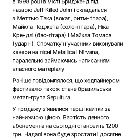
в 1998 році в місті Бридженд під
назвою Jeff Killed John і складалася
з Меттью Така (вокал, ритм-гітара),
Майкла Педжета (соло-гітара), Ніка
Крендлі (бас-гітара) і Майкла Томаса
(ударні). Спочатку її учасники виконували
кавери на пісні Metallica і Nirvana,
паралельно займаючись написанням
власного матеріалу.
Раніше повідомлялося, що хедлайнером
фестивалю також стане бразильська
метал-група Sepultura.
У продажу з’явилися перші квитки за
найнижчою ціною. Вартість денного
абонемента на сьогодні становить 1200
грн. Надалі вона буде зростати і досягне